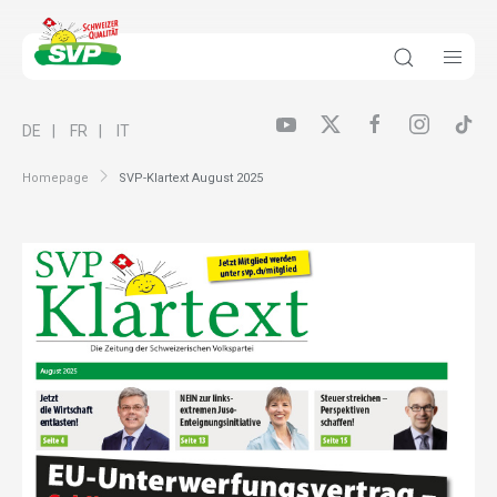
DE
FR
IT
Homepage
SVP-Klartext August 2025