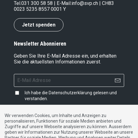
Tel.
031 300 58 58
| E-Mail:
info@svp.ch
| CH83
0023 5235 8557 0001 Y
Jetzt spenden
Newsletter Abonnieren
Geben Sie Ihre E-Mail Adresse ein, und erhalten
Sie die aktuellsten Informationen zuerst.
Ich habe die
Datenschutzerklärung
gelesen und
verstanden.
Wir verwenden Cookies, um Inhalte und Anzeigen zu
personalisieren, Funktionen für soziale Medien anbieten und
Impressum
|
Datenschutzerklärung
|
Kontakt
Zugriffe auf unsere Webseite analysieren zu können. Ausserdem
geben wir Informationen zur Nutzung unserer Webseite an unsere
Partner für soziale Medien, Werbung und Analysen weiter.Details