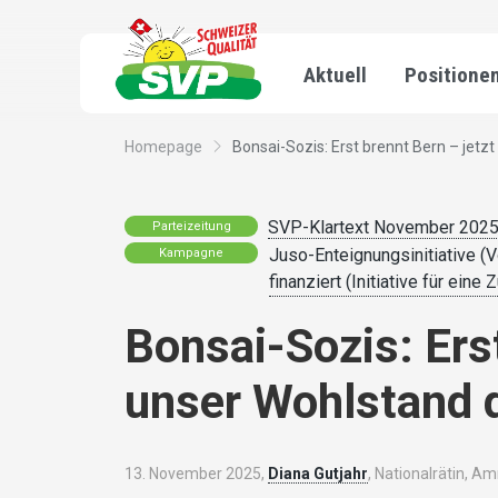
Aktuell
Positione
Homepage
Bonsai-Sozis: Erst brennt Bern – jetzt s
SVP-Klartext November 202
Parteizeitung
Juso-Enteignungsinitiative (Vo
Kampagne
finanziert (Initiative für eine 
Bonsai-Sozis: Erst
unser Wohlstand 
13. November 2025,
Diana Gutjahr
, Nationalrätin, Am