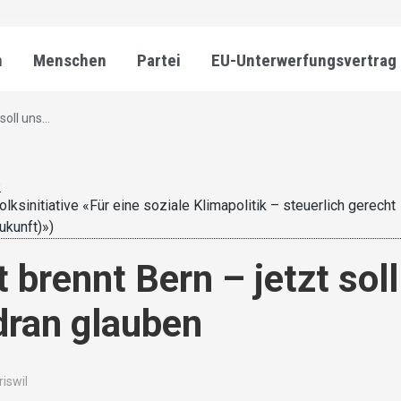
n
Menschen
Partei
EU-Unterwerfungsvertrag
oll uns...
5
lksinitiative «Für eine soziale Klimapolitik – steuerlich gerecht
Zukunft)»)
 brennt Bern – jetzt soll
dran glauben
riswil