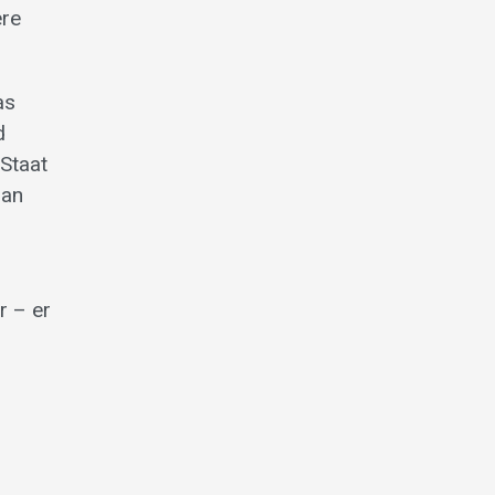
ere
as
d
Staat
 an
r – er