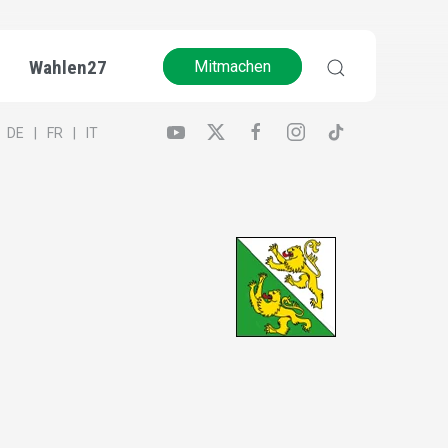
Wahlen27
Mitmachen
DE
FR
IT