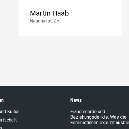
Martin Haab
Nationalrat, ZH
en
News
und Kultur
Frauenmorde und
Beziehungsdelikte: Was die
rt­schaft
Feministinnen explizit ausbl
n