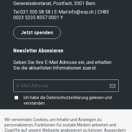
Generalsekretariat, Postfach, 3001 Bern
Tel.
031 300 58 58
| E-Mail:
info@svp.ch
| CH83
0023 5235 8557 0001 Y
Jetzt spenden
Newsletter Abonnieren
Geben Sie Ihre E-Mail Adresse ein, und erhalten
Sie die aktuellsten Informationen zuerst.
Ich habe die
Datenschutzerklärung
gelesen und
verstanden.
Wir verwenden Cookies, um Inhalte und Anzeigen zu
personalisieren, Funktionen für soziale Medien anbieten und
Impressum
|
Datenschutzerklärung
|
Kontakt
Zugriffe auf unsere Webseite analysieren zu können. Ausserdem