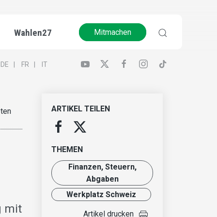
Wahlen27
Mitmachen
DE
FR
IT
ARTIKEL TEILEN
oten
THEMEN
Finanzen, Steuern,
Abgaben
Werkplatz Schweiz
g mit
Artikel drucken