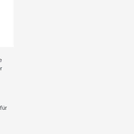
e
r
für