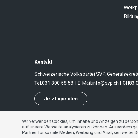
Werkp
Bildun
Kontakt
Schweizerische Volkspartei SVP, Generalsekreta
Tel.
031 300 58 58
| E-Mail:
info@svp.ch
| CH83 
Jetzt spenden
Wir verwenden Cookies, um Inhalte und Anzeigen zu persona
Impressum
|
Datenschutzerklärung
|
Kontakt
auf unsere Webseite analysieren zu können. Ausserdem ge
Partner für soziale Medien, Werbung und Analysen weiter.