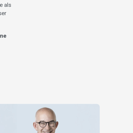
e als
ser
ine