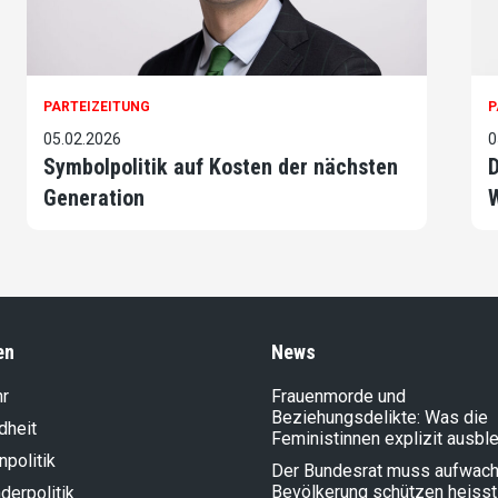
PARTEIZEITUNG
P
05.02.2026
0
Symbolpolitik auf Kosten der nächsten
D
Generation
en
News
hr
Frauenmorde und
Beziehungsdelikte: Was die
dheit
Feministinnen explizit ausbl
politik
Der Bundesrat muss aufwach
Bevölkerung schützen heisst
der­politik