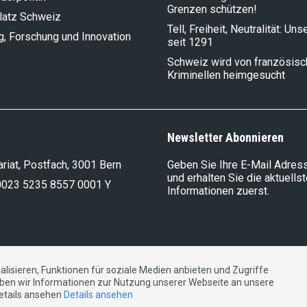
Grenzen schützen!
latz Schweiz
Tell, Freiheit, Neutralität: Un
g, Forschung und Innovation
seit 1291
Schweiz wird von französis
Kriminellen heimgesucht
Newsletter Abonnieren
riat, Postfach, 3001 Bern
Geben Sie Ihre E-Mail Adress
und erhalten Sie die aktuells
0023 5235 8557 0001 Y
Informationen zuerst.
lisieren, Funktionen für soziale Medien anbieten und Zugriffe
DE
FR
IT
ben wir Informationen zur Nutzung unserer Webseite an unsere
Details ansehen
Details ansehen