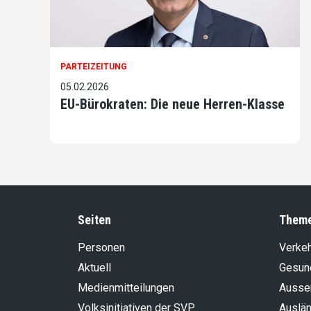
PARTEIZEITUNG
05.02.2026
EU-Bürokraten: Die neue Herren-Klasse
Seiten
Them
Personen
Verke
Aktuell
Gesun
Medienmitteilungen
Aussen
Volksinitiativen der SVP
Auslän