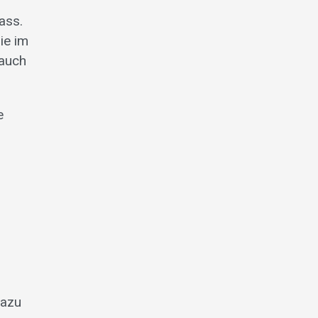
ass.
ie im
 auch
e
dazu