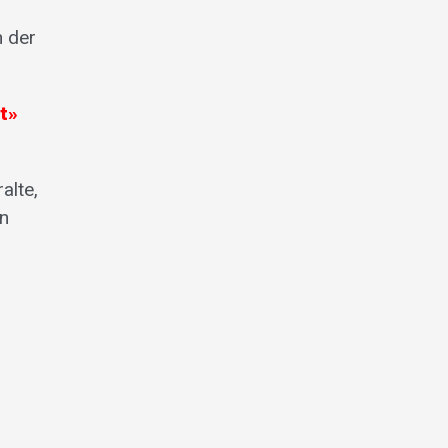
n der
t»
alte,
en