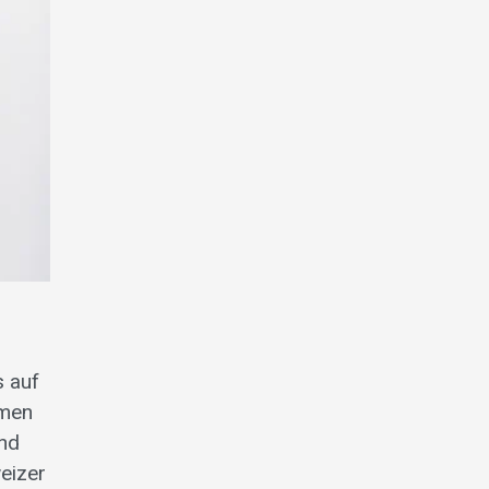
 auf
mmen
und
eizer