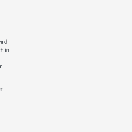
ird
h in
r
en