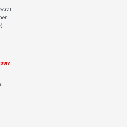
esrat
men
e)
ssiv
.