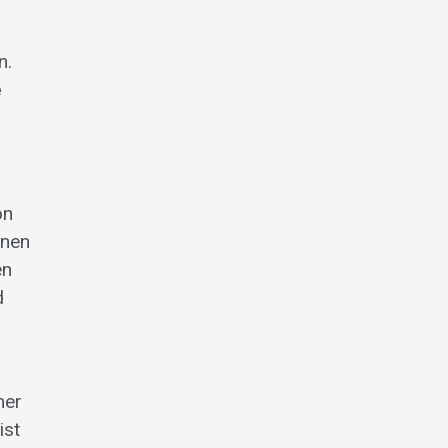
n.
e
on
inen
en
d
mer
ist