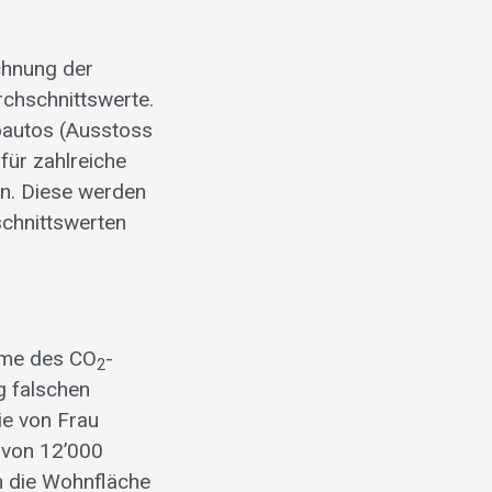
chnung der
rchschnittswerte.
roautos (Ausstoss
für zahlreiche
en. Diese werden
schnittswerten
hme des CO
-
2
g falschen
ie von Frau
 von 12’000
h die Wohnfläche