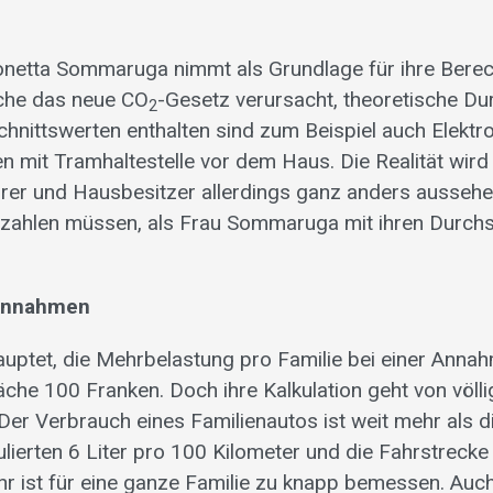
onetta Sommaruga nimmt als Grundlage für ihre Bere
che das neue CO
-Gesetz verursacht, theoretische Du
2
chnittswerten enthalten sind zum Beispiel auch Elekt
n mit Tramhaltestelle vor dem Haus. Die Realität wird 
hrer und Hausbesitzer allerdings ganz anders ausseh
ezahlen müssen, als Frau Sommaruga mit ihren Durch
 Annahmen
ptet, die Mehrbelastung pro Familie bei einer Anna
che 100 Franken. Doch ihre Kalkulation geht von völli
Der Verbrauch eines Familienautos ist weit mehr als d
ierten 6 Liter pro 100 Kilometer und die Fahrstrecke
hr ist für eine ganze Familie zu knapp bemessen. Auc