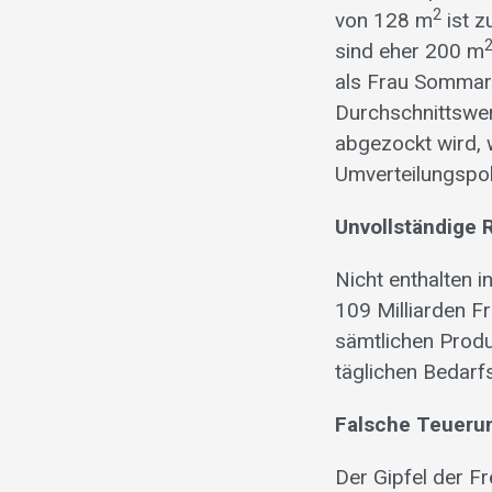
2
von 128 m
ist z
sind eher 200 m
als Frau Sommaru
Durchschnittswer
abgezockt wird, 
Umverteilungspol
Unvollständige
Nicht enthalten 
109 Milliarden F
sämtlichen Produ
täglichen Bedarfs
Falsche Teueru
Der Gipfel der F