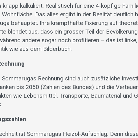
u knapp kalkuliert. Realistisch für eine 4-köpfige Fami
2
Wohnfläche. Das alles ergibt in der Realität deutlich
ga behauptet. Ihre krampfhafte Fixierung auf theoret
te blendet aus, dass ein grosser Teil der Bevölkerun
während andere sogar noch profitieren – das ist linke,
itik wie aus dem Bilderbuch.
 Rechnung
in Sommarugas Rechnung sind auch zusätzliche Invest
ranken bis 2050 (Zahlen des Bundes) und die Verteue
kten wie Lebensmittel, Transporte, Baumaterial und G
.
ngszahlen
rechheit ist Sommarugas Heizöl-Aufschlag. Denn dies