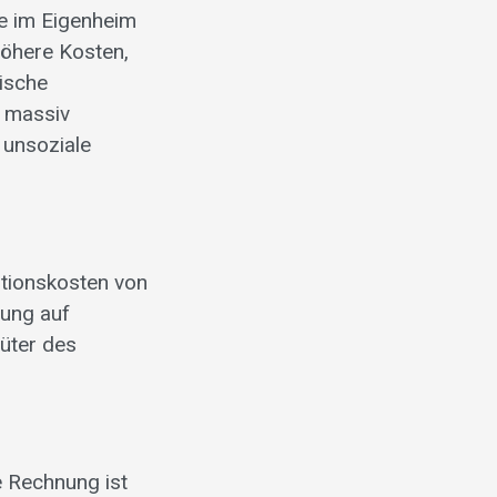
lie im Eigenheim
 höhere Kosten,
ische
g massiv
 unsoziale
itionskosten von
rung auf
üter des
e Rechnung ist