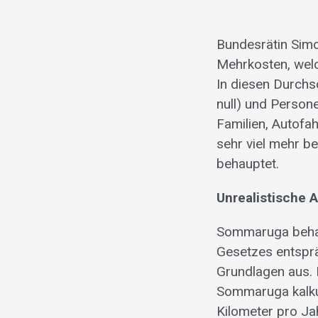
Bundesrätin Sim
Mehrkosten, wel
In diesen Durchs
null) und Persone
Familien, Autofa
sehr viel mehr b
behauptet.
Unrealistische
Sommaruga behau
Gesetzes entsprä
Grundlagen aus. 
Sommaruga kalkul
Kilometer pro Ja