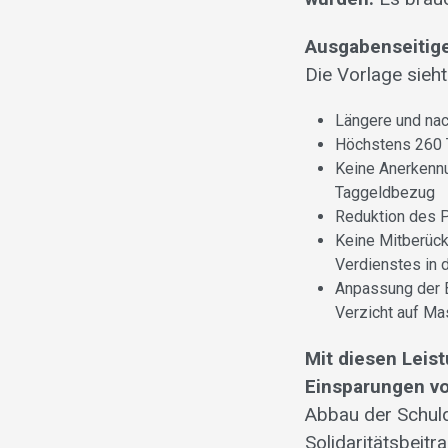
Ausgabenseitige
Die Vorlage sieh
Längere und nac
Höchstens 260 T
Keine Anerkennu
Taggeldbezug
Reduktion des 
Keine Mitberüc
Verdienstes in 
Anpassung der B
Verzicht auf Ma
Mit diesen Leis
Einsparungen vo
Abbau der Schul
Solidaritätsbeit