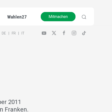
Wahlen27
Mitmachen
DE
FR
IT
per 2011
en Franken.