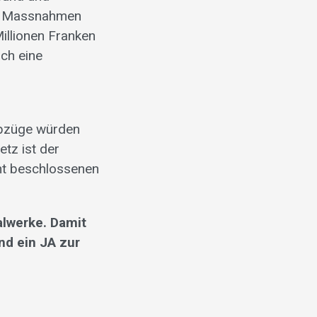
hen Massnahmen
illionen Franken
ich eine
nabzüge würden
tz ist der
nt beschlossenen
alwerke. Damit
nd ein JA zur