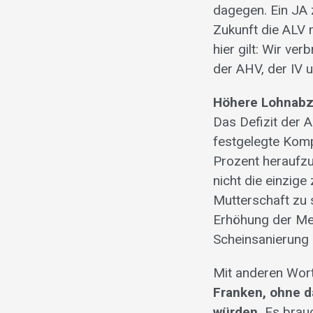
dagegen. Ein JA 
Zukunft die ALV 
hier gilt: Wir v
der AHV, der IV 
Höhere Lohnabz
Das Defizit der A
festgelegte Komp
Prozent heraufzu
nicht die einzig
Mutterschaft zu s
Erhöhung der Meh
Scheinsanierung d
Mit anderen Wor
Franken, ohne d
würden.
Es brau