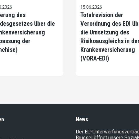
6.2026
15.06.2026
erung des
Totalrevision der
desgesetzes über die
Verordnung des EDI üb
nkenversicherung
die Umsetzung des
passung der
Risikoausgleichs in de
nchise)
Krankenversicherung
(VORA-EDI)
en
News
Der EU-Unterwerfungsvertrag
Brüssel öffnet unsere Sozia