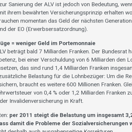
zur Sanierung der ALV ist jedoch von Bedeutung, wenn
mit ihrem bewährten Versicherungsprinzip erhalten wo
erbrauchen momentan das Geld der nächsten Generation
und der EO (Erwerbsersatzordnung).
üge = weniger Geld im Portemonnaie
LV beträgt bald 7 Milliarden Franken. Der Bundesrat h
etenz, bei einer Verschuldung von 6 Milliarden den 
setzen, das sind rund 1,4 Milliarden Franken insgesam
e zusätzliche Belastung für die Lohnbezüger: Um die R
ichern, braucht es weitere 600 Millionen Franken. Gleic
rwertsteuer von 0,4 % oder 1,2 Milliarden Franken z
er Invalidenversicherung in Kraft.
ten:
per 2011 steigt die Belastung um insgesamt 3,2
ass damit die Probleme der Sozialversicherungen w
cht deshalb auch ausgabenseitige Korrekturen.