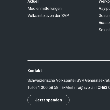
Aktuell
Werkp
Medienmitteilungen
Asylpo
Volksinitiativen der SVP
Gesun
Aussen
Sozia
Kontakt
Schweizerische Volkspartei SVP, Generalsekreta
Tel.
031 300 58 58
| E-Mail:
info@svp.ch
| CH83 
Jetzt spenden