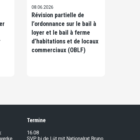
08.06.2026
Révision partielle de
er
l’ordonnance sur le bail à
loyer et le bail à ferme
r
d’habitations et de locaux
commerciaux (OBLF)
Termine
:
16.08
lwerke
SVP bi de Lüt mit Nationalrat Bruno