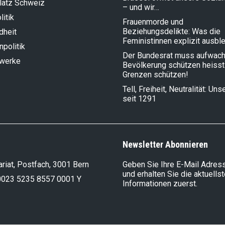
latz Schweiz
– und wir…
litik
Frauenmorde und
Beziehungsdelikte: Was die
dheit
Feministinnen explizit ausbl
politik
Der Bundesrat muss aufwach
lwerke
Bevölkerung schützen heisst
Grenzen schützen!
Tell, Freiheit, Neutralität: Un
seit 1291
Newsletter Abonnieren
riat, Postfach, 3001 Bern
Geben Sie Ihre E-Mail Adress
und erhalten Sie die aktuells
0023 5235 8557 0001 Y
Informationen zuerst.