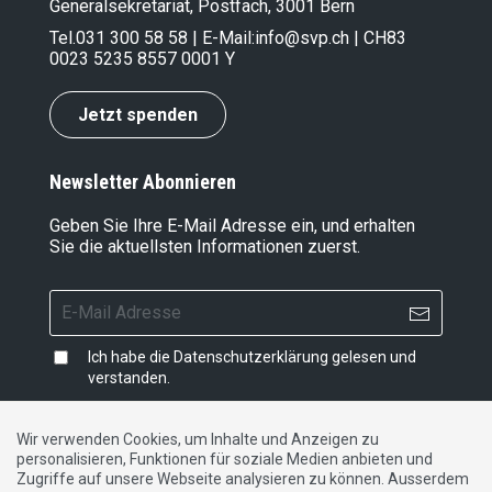
Generalsekretariat, Postfach, 3001 Bern
Tel.
031 300 58 58
| E-Mail:
info@svp.ch
| CH83
0023 5235 8557 0001 Y
Jetzt spenden
Newsletter Abonnieren
Geben Sie Ihre E-Mail Adresse ein, und erhalten
Sie die aktuellsten Informationen zuerst.
Ich habe die
Datenschutzerklärung
gelesen und
verstanden.
Wir verwenden Cookies, um Inhalte und Anzeigen zu
personalisieren, Funktionen für soziale Medien anbieten und
Impressum
|
Datenschutzerklärung
|
Kontakt
Zugriffe auf unsere Webseite analysieren zu können. Ausserdem