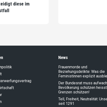
teidigt diese im
stfall
en
News
politik
Frauenmorde und
Beziehungsdelikte: Was die
t
Feministinnen explizit ausbl
terwerfungsvertrag
Der Bundesrat muss aufwach
Bevölkerung schützen heisst
rt­schaft
Grenzen schützen!
hr
Tell, Freiheit, Neutralität: Un
n
seit 1291