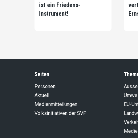
ist ein Friedens-
ver
Instrument!
Ern
Seiten
Them
Personen
Aussen
Aktuell
Umwel
Medienmitteilungen
EU-Un
Volksinitiativen der SVP
Landwi
Verke
Medie