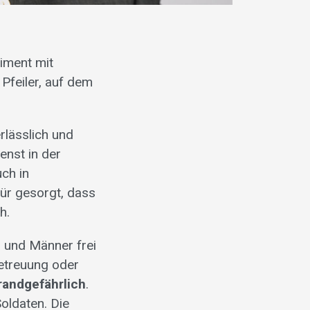
riment mit
Pfeiler, auf dem
rlässlich und
enst in der
ch in
für gesorgt, dass
h.
n und Männer frei
Betreuung oder
randgefährlich
.
Soldaten. Die