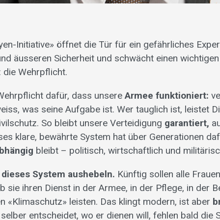
yen-Initiative» öffnet die Tür für ein gefährliches Expe
und äusseren Sicherheit und schwächt einen wichtigen 
 die Wehrpflicht.
Wehrpflicht dafür, dass unsere
Armee funktioniert:
ve
iss, was seine Aufgabe ist. Wer tauglich ist, leistet Di
vilschutz. So bleibt unsere Verteidigung
garantiert,
au
eses klare, bewährte System hat über Generationen da
bhängig
bleibt – politisch, wirtschaftlich und militärisc
ill dieses System aushebeln.
Künftig sollen alle Fraue
 sie ihren Dienst in der Armee, in der Pflege, in der 
 «Klimaschutz» leisten. Das klingt modern, ist aber
b
elber entscheidet, wo er dienen will, fehlen bald die 