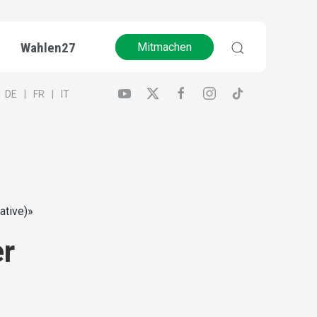
Wahlen27
Mitmachen
DE
FR
IT
ative)»
er