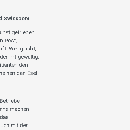
und Swisscom
gunst getrieben
n Post,
aft. Wer glaubt,
er irrt gewaltig.
itianten den
meinen den Esel!
Betriebe
winne machen
 das
auch mit den