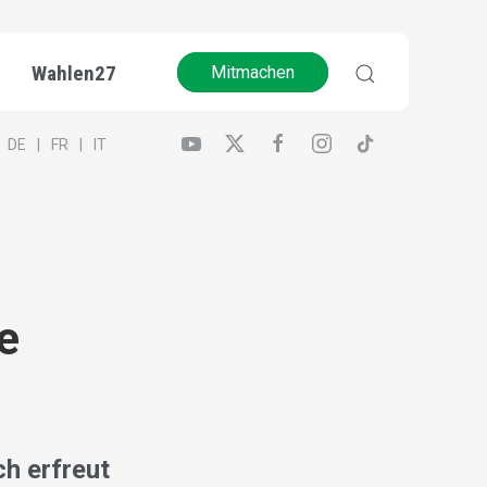
Wahlen27
Mitmachen
DE
FR
IT
e
ch erfreut