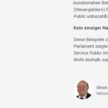
bundesnahen Betr
(Steuergeldern) 
Public unbezahlb
Kein einziger N
Diese Beispiele z
Parlament zeigte 
Service Public In
Wohl deshalb sagt
Ulric
Nationa