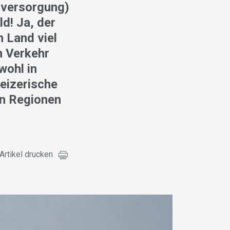
ndversorgung)
ld! Ja, der
n Land viel
en Verkehr
wohl in
weizerische
en Regionen
Artikel drucken