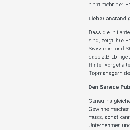
nicht mehr der Fal
Lieber anständi
Dass die Initiant
sind, zeigt ihre
Swisscom und SBB.
dass z.B. „billig
Hinter vorgehalt
Topmanagern der 
Den Service Pub
Genau ins gleich
Gewinne machen d
muss, sonst kann 
Unternehmen und 