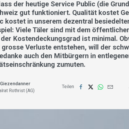
 dass der heutige Service Public (die Gru
hweiz gut funktioniert. Qualität kostet Ge
c kostet in unserem dezentral besiedelte
spiel: Viele Täler sind mit dem öffentlich
 der Kostendeckungsgrad ist minimal. Ob
n grosse Verluste entstehen, will der sch
gedanke auch den Mitbürgern in entlegen
tätseinschränkung zumuten.
h Giezendanner
Teilen
lrat Rothrist (AG)