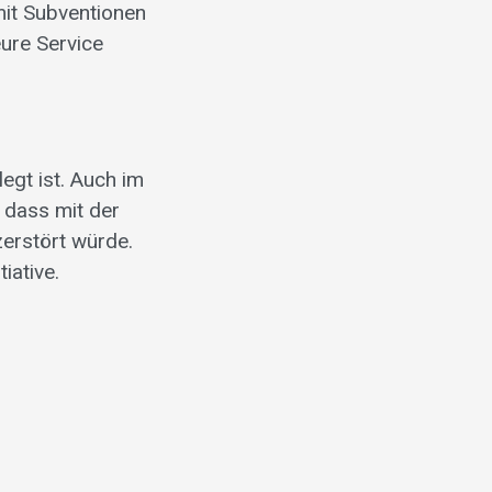
mit Subventionen
eure Service
legt ist. Auch im
, dass mit der
zerstört würde.
iative.