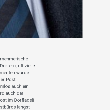
ternehmerische
örfern, offizielle
sumenten wurde
der Post
emlos auch ein
rd auch der
ost im Dorflädeli
ostbüros längst