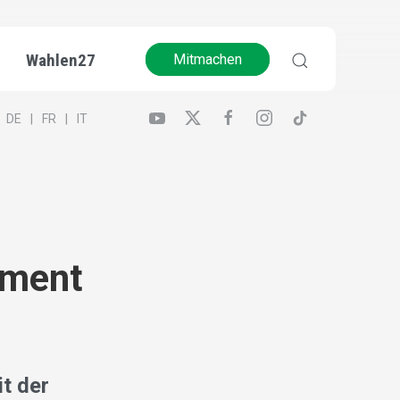
Wahlen27
Mitmachen
DE
FR
IT
ement
t der