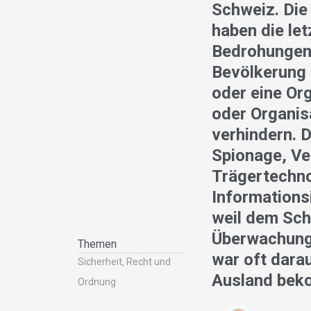
Schweiz. Die
haben die le
Bedrohungen h
Bevölkerung 
oder eine Or
oder Organis
verhindern. 
Spionage, Ve
Trägertechno
Informationsi
weil dem Sch
Überwachung
Themen
war oft dara
Sicherheit, Recht und
Ausland bek
Ordnung