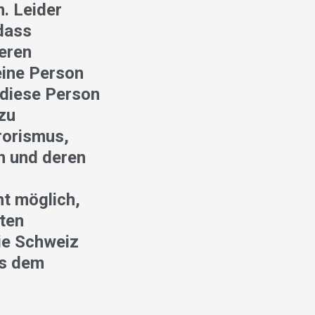
. Leider
dass
deren
eine Person
 diese Person
zu
rorismus,
n und deren
ht möglich,
ten
ie Schweiz
us dem