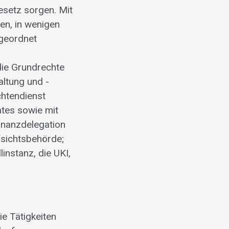
esetz sorgen. Mit
n, in wenigen
geordnet
die Grundrechte
altung und -
chtendienst
tes sowie mit
inanzdelegation
sichtsbehörde;
instanz, die UKI,
ie Tätigkeiten