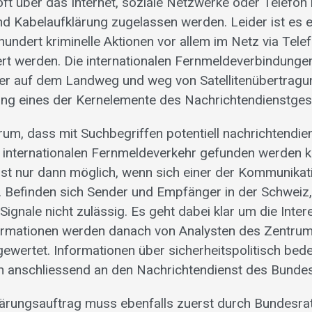
oft über das Internet, soziale Netzwerke oder Telefon
nd Kabelaufklärung zugelassen werden. Leider ist es 
hundert kriminelle Aktionen vor allem im Netz via Tel
iert werden. Die internationalen Fernmeldeverbindung
r auf dem Landweg und weg von Satellitenübertragun
ung eines der Kernelemente des Nachrichtendienstges
um, dass mit Suchbegriffen potentiell nachrichtendien
 internationalen Fernmeldeverkehr gefunden werden 
ist nur dann möglich, wenn sich einer der Kommunikat
. Befinden sich Sender und Empfänger in der Schweiz, 
ignale nicht zulässig. Es geht dabei klar um die Inte
ormationen werden danach von Analysten des Zentrum
ewertet. Informationen über sicherheitspolitisch be
anschliessend an den Nachrichtendienst des Bundes 
ärungsauftrag muss ebenfalls zuerst durch Bundesrat