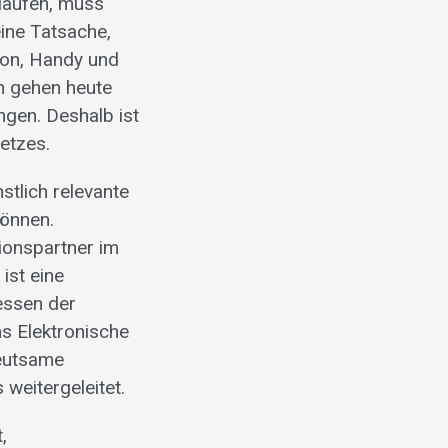
 laufen, muss
eine Tatsache,
efon, Handy und
en gehen heute
gen. Deshalb ist
etzes.
stlich relevante
können.
ionspartner im
ist eine
ressen der
s Elektronische
deutsame
weitergeleitet.
,