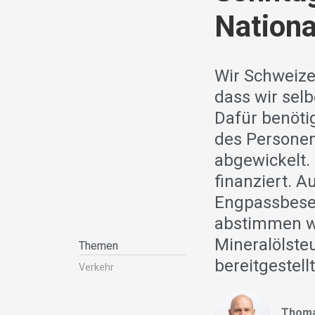
Nationa
Wir Schweize
dass wir sel
Dafür benöti
des Personen
abgewickelt.
finanziert. 
Engpassbesei
abstimmen w
Mineralölste
Themen
bereitgestellt
Verkehr
Thoma