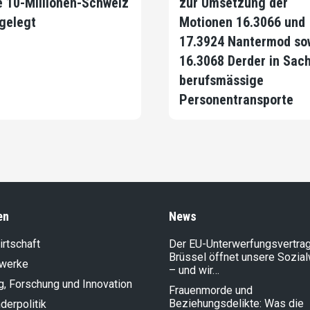
e 10-Millionen-Schweiz
zur Umsetzung der
gelegt
Motionen 16.3066 und
17.3924 Nantermod so
16.3068 Derder in Sac
berufsmässige
Personentransporte
en
News
rt­schaft
Der EU-Unterwerfungsvertrag
Brüssel öffnet unsere Sozia
lwerke
– und wir…
g, Forschung und Innovation
Frauenmorde und
Beziehungsdelikte: Was die
der­politik