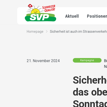
Aktuell
Positione
Homepage
Sicherheit ist auch im Strassenverkehr
21. November 2024
B
Kampagne
N
Sicherh
das obe
Sonntag