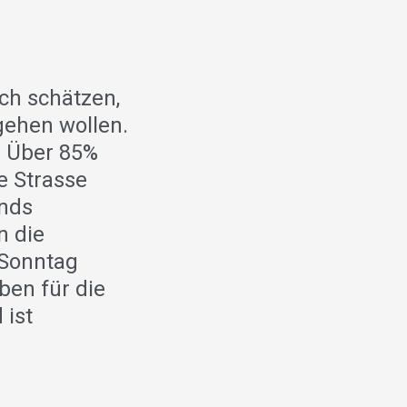
ch schätzen,
gehen wollen.
. Über 85%
e Strasse
onds
n die
 Sonntag
en für die
 ist