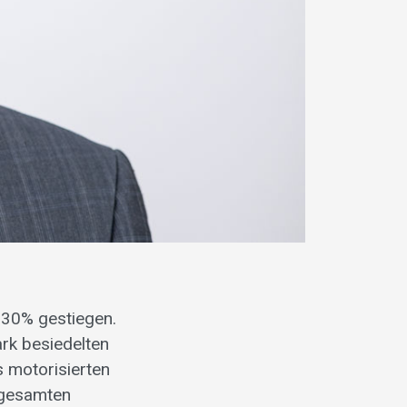
130% gestiegen.
rk besiedelten
 motorisierten
s gesamten