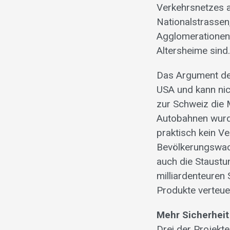
Verkehrsnetzes 
Nationalstrassen
Agglomerationen,
Altersheime sind
Das Argument de
USA und kann nic
zur Schweiz die M
Autobahnen wurd
praktisch kein V
Bevölkerungswach
auch die Staustu
milliardenteuren
Produkte verteuer
Mehr Sicherhei
Drei der Projekte