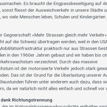
ausmachen. Es braucht die Engpassbeseitigung auf d
, sonst fliesst der Ausweichverkehr in unsere Städte 
 wo viele Menschen leben, Schulen und Kindergärten
.
r Gegnerschaft «Mehr Strassen gleich mehr Verkehr
ht auf die Schweiz übertragen werden, weil in den U
obilitätsinfrastruktur praktisch nur aus Strassen bes
en in den 1960er Jahren gebaut und wir haben bis ci
erkehrswachstum verzeichnet. Durch das massive
stum ist der motorisierte Verkehr jedoch stark gewa
nden. Das ist der Grund für die Überlastung unserer 
 Staustunden führen unter anderem auch dazu, dass s
n, da wir natürlich nicht alles einfach und schnell vor
t dank Richtungstrennung
, die im Nationalstrassenausbauschritte enthalten sind