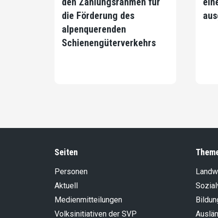
den Zahlungsrahmen für
ein
die Förderung des
aus
alpenquerenden
Schienengüterverkehrs
Seiten
Them
Personen
Landwi
Aktuell
Sozia
Medienmitteilungen
Bildun
Volksinitiativen der SVP
Auslän