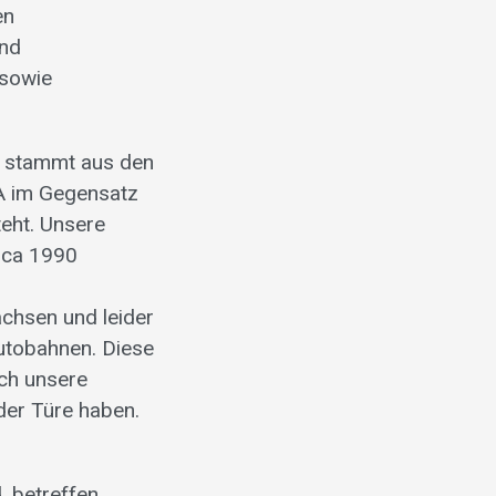
en
und
 sowie
» stammt aus den
SA im Gegensatz
teht. Unsere
rca 1990
chsen und leider
Autobahnen. Diese
ich unsere
 der Türe haben.
, betreffen