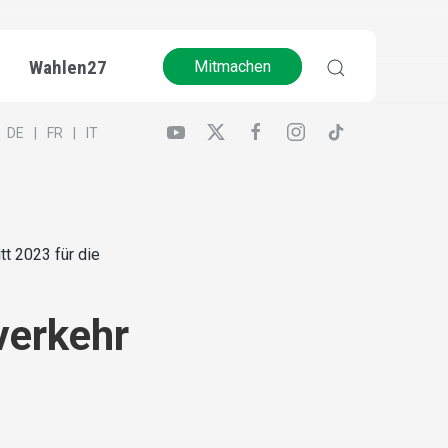
Wahlen27
Mitmachen
DE
FR
IT
t 2023 für die
verkehr