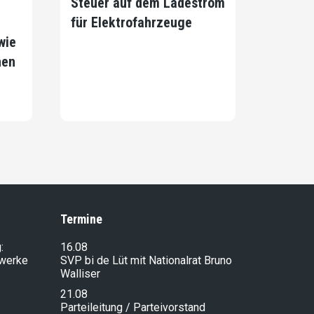
Steuer auf dem Ladestrom
für Elektrofahrzeuge
wie
hen
Termine
:
16.08
lwerke
SVP bi de Lüt mit Nationalrat Bruno
Walliser
21.08
Parteileitung / Parteivorstand