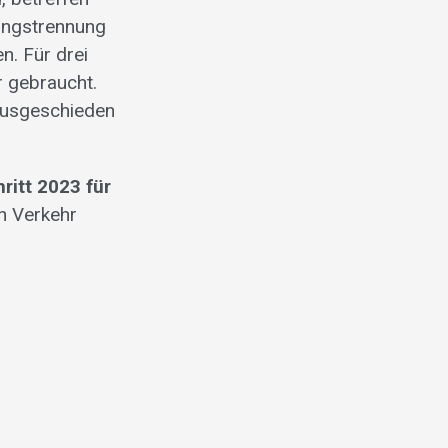
tungstrennung
. Für drei
r gebraucht.
 ausgeschieden
itt 2023 für
en Verkehr