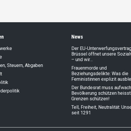
en
News
lwerke
Der EU-Unterwerfungsvertrag
Brüssel öffnet unsere Sozia
e
– und wir…
en, Steuern, Abgaben
Frauenmorde und
Beziehungsdelikte: Was die
t
Feministinnen explizit ausbl
litik
Der Bundesrat muss aufwach
der­politik
Bevölkerung schützen heisst
Grenzen schützen!
Tell, Freiheit, Neutralität: Un
seit 1291