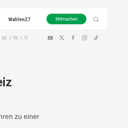
Wahlen27
Mitmachen
DE
FR
IT
eiz
hren zu einer