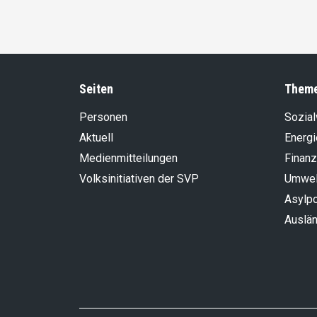
Seiten
Them
Personen
Sozia
Aktuell
Energi
Medienmitteilungen
Finanz
Volksinitiativen der SVP
Umwel
Asylpo
Auslän