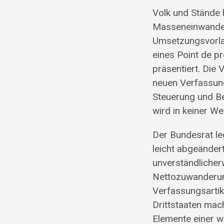
Volk und Stände 
Masseneinwander
Umsetzungsvorla
eines Point de 
präsentiert. Die
neuen Verfassung
Steuerung und B
wird in keiner We
Der Bundesrat le
leicht abgeänder
unverständlicher
Nettozuwanderung
Verfassungsartik
Drittstaaten mac
Elemente einer w