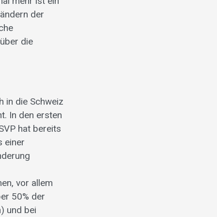
al mehr ist ein
Ländern der
iche
über die
h in die Schweiz
t. In den ersten
SVP hat bereits
s einer
anderung
n, vor allem
ber 50% der
) und bei