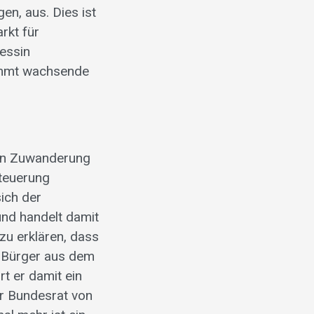
en, aus. Dies ist
rkt für
Tessin
nimmt wachsende
nen Zuwanderung
Steuerung
sich der
und handelt damit
zu erklären, dass
 Bürger aus dem
t er damit ein
er Bundesrat von