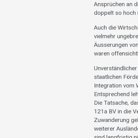
Ansprüchen an di
doppelt so hoch i
Auch die Wirtsch
vielmehr ungebre
Äusserungen von
waren offensichtl
Unverständlicher
staatlichen Förd
Integration vom 
Entsprechend lehn
Die Tatsache, d
121a BV in die V
Zuwanderung geht
weiterer Auslände
sind langfristig n