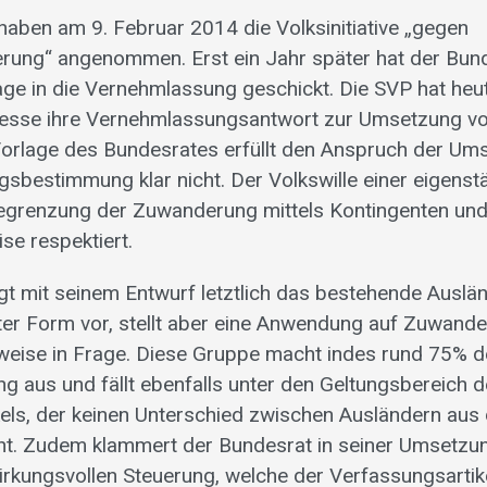
haben am 9. Februar 2014 die Volksinitiative „gegen
ung“ angenommen. Erst ein Jahr später hat der Bund
ge in die Vernehmlassung geschickt. Die SVP hat he
presse ihre Vernehmlassungsantwort zur Umsetzung vo
 Vorlage des Bundesrates erfüllt den Anspruch der Um
sbestimmung klar nicht. Der Volkswille einer eigenst
egrenzung der Zuwanderung mittels Kontingenten und
ise respektiert.
gt mit seinem Entwurf letztlich das bestehende Auslä
ter Form vor, stellt aber eine Anwendung auf Zuwande
weise in Frage. Diese Gruppe macht indes rund 75% d
 aus und fällt ebenfalls unter den Geltungsbereich 
els, der keinen Unterschied zwischen Ausländern aus
ht. Zudem klammert der Bundesrat in seiner Umsetzun
irkungsvollen Steuerung, welche der Verfassungsartike