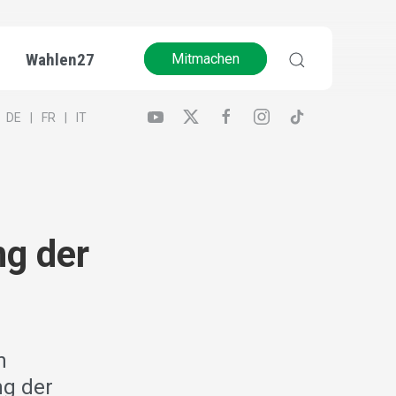
Wahlen27
Mitmachen
DE
FR
IT
g der
n
ng der