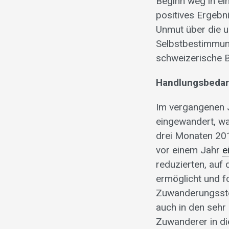
Beginn weg in ei
positives Ergebn
Unmut über die u
Selbstbestimmung
schweizerische B
Handlungsbedarf
Im vergangenen J
eingewandert, wa
drei Monaten 201
vor einem Jahr
e
reduzierten, auf
ermöglicht und f
Zuwanderungsste
auch in den sehr
Zuwanderer in di