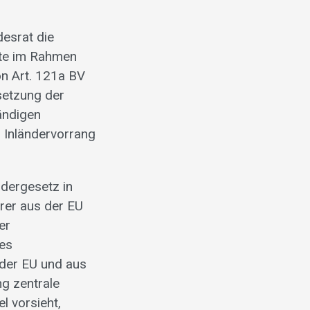
esrat die
ute im Rahmen
n Art. 121a BV
setzung der
ändigen
 Inländervorrang
ndergesetz in
rer aus der EU
er
des
 der EU und aus
g zentrale
l vorsieht,