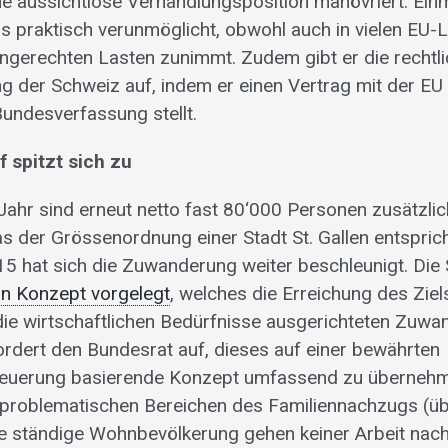
ne aussichtlose Verhandlungsposition manövriert. Einm
is praktisch verunmöglicht, obwohl auch in vielen EU-
ngerechten Lasten zunimmt. Zudem gibt er die rechtl
 der Schweiz auf, indem er einen Vertrag mit der EU 
undesverfassung stellt.
 spitzt sich zu
ahr sind erneut netto fast 80‘000 Personen zusätzlic
s der Grössenordnung einer Stadt St. Gallen entsprich
5 hat sich die Zuwanderung weiter beschleunigt. Die 
in Konzept vorgelegt
, welches die Erreichung des Ziel
 die wirtschaftlichen Bedürfnisse ausgerichteten Zuw
ordert den Bundesrat auf, dieses auf einer bewährten
uerung basierende Konzept umfassend zu übernehme
 problematischen Bereichen des Familiennachzugs (ü
e ständige Wohnbevölkerung gehen keiner Arbeit nach