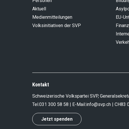
Personen
Bildun
Aktuell
Asylpo
Medienmitteilungen
EU-Un
Volksinitiativen der SVP
Finanz
Intern
Verke
Kontakt
Schweizerische Volkspartei SVP, Generalsekreta
Tel.
031 300 58 58
| E-Mail:
info@svp.ch
| CH83 
Jetzt spenden