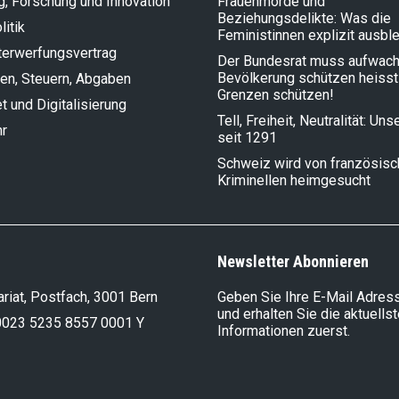
g, Forschung und Innovation
Frauenmorde und
Beziehungsdelikte: Was die
litik
Feministinnen explizit ausbl
terwerfungsvertrag
Der Bundesrat muss aufwach
Bevölkerung schützen heisst
en, Steuern, Abgaben
Grenzen schützen!
et und Digitalisierung
Tell, Freiheit, Neutralität: Un
hr
seit 1291
Schweiz wird von französis
Kriminellen heimgesucht
Newsletter Abonnieren
riat, Postfach, 3001 Bern
Geben Sie Ihre E-Mail Adress
und erhalten Sie die aktuells
0023 5235 8557 0001 Y
Informationen zuerst.