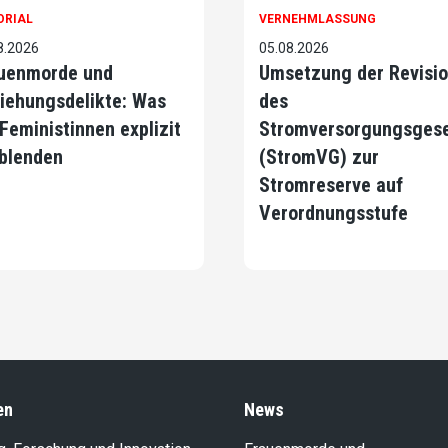
ORIAL
VERNEHMLASSUNG
8.2026
05.08.2026
uenmorde und
Umsetzung der Revisi
iehungsdelikte: Was
des
 Feministinnen explizit
Stromversorgungsges
blenden
(StromVG) zur
Stromreserve auf
Verordnungsstufe
en
News