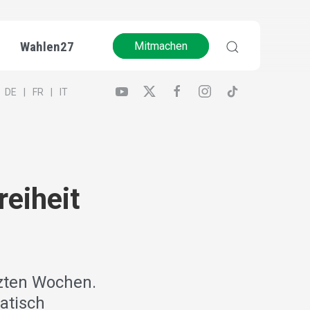
Wahlen27
Mitmachen
DE
FR
IT
eiheit
tzten Wochen.
atisch