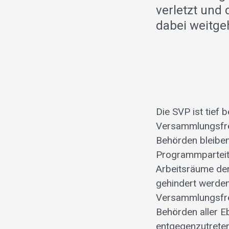
verletzt und
dabei weitge
Die SVP ist tief
Versammlungsfrei
Behörden bleiben
Programmparteit
Arbeitsräume der 
gehindert werden
Versammlungsfreih
Behörden aller E
entgegenzutreten