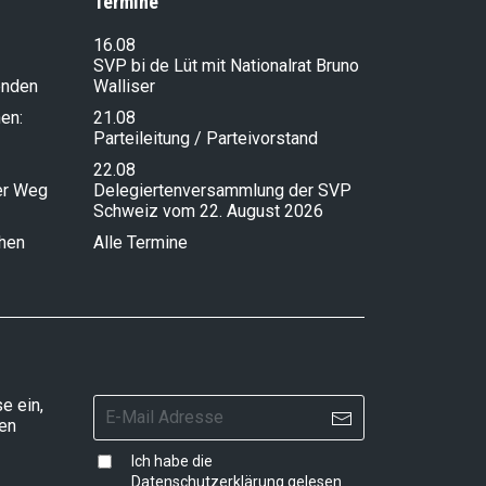
Termine
16.08
SVP bi de Lüt mit Nationalrat Bruno
enden
Walliser
en:
21.08
Parteileitung / Parteivorstand
22.08
ser Weg
Delegiertenversammlung der SVP
Schweiz vom 22. August 2026
chen
Alle Termine
e ein,
ten
Ich habe die
Datenschutzerklärung
gelesen