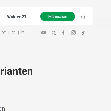
Wahlen27
Mitmachen
DE
FR
IT
rianten
en