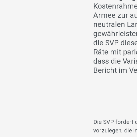
Kostenrahmen
Armee zur a
neutralen La
gewährleiste
die SVP dies
Räte mit par
dass die Var
Bericht im V
Die SVP fordert 
vorzulegen, die 