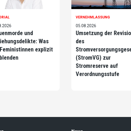
ORIAL
VERNEHMLASSUNG
8.2026
05.08.2026
uenmorde und
Umsetzung der Revisi
iehungsdelikte: Was
des
 Feministinnen explizit
Stromversorgungsges
blenden
(StromVG) zur
Stromreserve auf
Verordnungsstufe