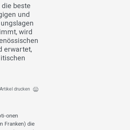
 die beste
gigen und
ohungslagen
immt, wird
genössischen
 erwartet,
itischen
Artikel drucken
pti-onen
en Franken) die