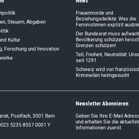
en
News
politik
Frauenmorde und
Beziehungsdelikte: Was die
en, Steuern, Abgaben
Feministinnen explizit ausbl
litik
Der Bundesrat muss aufwach
Bevölkerung schützen heisst
und Kultur
Grenzen schützen!
g, Forschung und Innovation
Tell, Freiheit, Neutralität: Un
lwerke
seit 1291
Schweiz wird von französis
Kriminellen heimgesucht
Newsletter Abonnieren
riat, Postfach, 3001 Bern
Geben Sie Ihre E-Mail Adress
und erhalten Sie die aktuells
0023 5235 8557 0001 Y
Informationen zuerst.