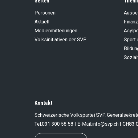
Seiten
Them
Personen
Aussen
Aktuell
Finanz
Medienmitteilungen
Asylpo
Volksinitiativen der SVP
Sport 
Bildun
Sozia
Kontakt
Schweizerische Volkspartei SVP, Generalsekreta
Tel.
031 300 58 58
| E-Mail:
info@svp.ch
| CH83 