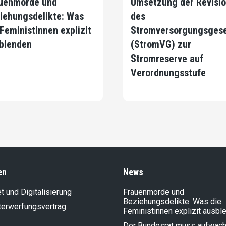
uenmorde und
Umsetzung der Revisi
iehungsdelikte: Was
des
 Feministinnen explizit
Stromversorgungsges
blenden
(StromVG) zur
Stromreserve auf
Verordnungsstufe
en
News
et und Digitalisierung
Frauenmorde und
Beziehungsdelikte: Was die
terwerfungsvertrag
Feministinnen explizit ausbl
Der Bundesrat muss aufwach