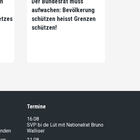
on
Der Bundesrat muss
aufwachen: Bevölkerung
etzes
schützen heisst Grenzen
schützen!
Termine
16.08
SVP bi de Lüt mit Nationalrat Bruno
enden
Walliser
en:
21.08