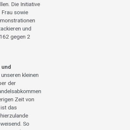
en. Die Initiative
r Frau sowie
emonstrationen
tackieren und
 162 gegen 2
 und
unseren kleinen
ber der
eihandelsabkommen
erigen Zeit von
ist das
hierzulande
tsweisend. So