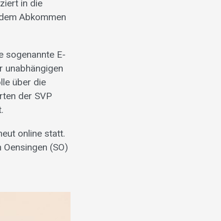
iert in die
en dem Abkommen
ie sogenannte E-
ner unabhängigen
le über die
rten der SVP
.
ut online statt.
n Oensingen (SO)