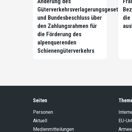
Änderung des
Fra
Güterverkehrsverlagerungsgesetzes
Bez
und Bundesbeschluss über
die
den Zahlungsrahmen für
aus
die Förderung des
alpenquerenden
Schienengüterverkehrs
Seiten
Them
Personen
Intern
Aktuell
EU-Un
Medienmitteilungen
Armee