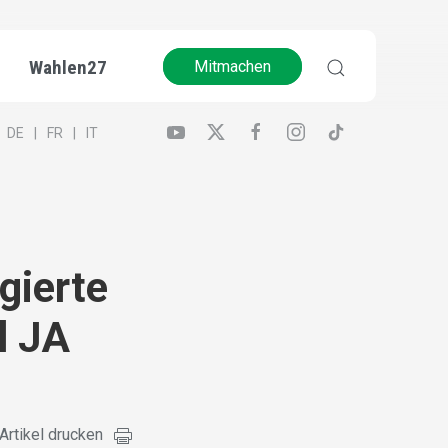
Wahlen27
Mitmachen
DE
FR
IT
gierte
l JA
Artikel drucken