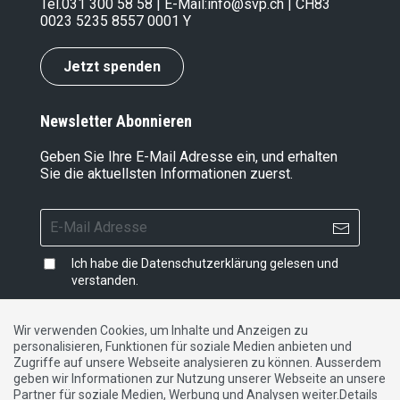
Tel.
031 300 58 58
| E-Mail:
info@svp.ch
| CH83
0023 5235 8557 0001 Y
Jetzt spenden
Newsletter Abonnieren
Geben Sie Ihre E-Mail Adresse ein, und erhalten
Sie die aktuellsten Informationen zuerst.
Ich habe die
Datenschutzerklärung
gelesen und
verstanden.
Wir verwenden Cookies, um Inhalte und Anzeigen zu
personalisieren, Funktionen für soziale Medien anbieten und
Impressum
|
Datenschutzerklärung
|
Kontakt
Zugriffe auf unsere Webseite analysieren zu können. Ausserdem
geben wir Informationen zur Nutzung unserer Webseite an unsere
Partner für soziale Medien, Werbung und Analysen weiter.Details
DE
FR
IT