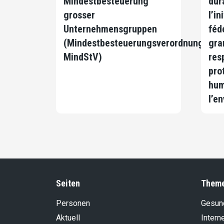
Mindestbesteuerung
dur
grosser
l’in
Unternehmensgruppen
féd
(Mindestbesteuerungsverordnung,
gra
MindStV)
res
pro
hum
l’e
Seiten
Them
Personen
Gesun
Aktuell
Intern