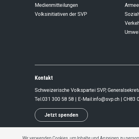
Medienmitteilungen
Armee
Volksinitiativen der SVP
Sozia
Verke
Umwel
Kontakt
Schweizerische Volkspartei SVP, Generalsekreta
Tel.
031 300 58 58
| E-Mail:
info@svp.ch
| CH83 
Jetzt spenden
Wir verwenden Cookies, um Inhalte und Anzeigen zu persona