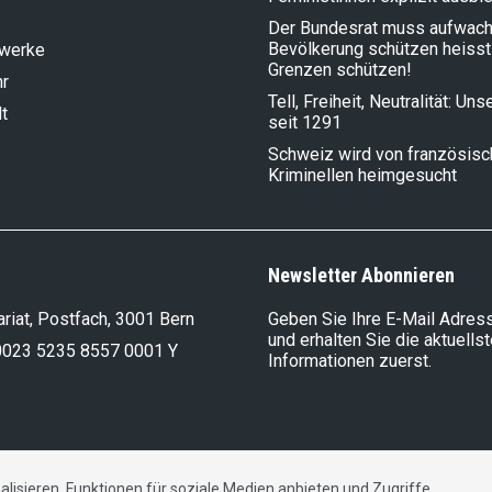
Der Bundesrat muss aufwach
Bevölkerung schützen heisst
lwerke
Grenzen schützen!
hr
Tell, Freiheit, Neutralität: Un
t
seit 1291
Schweiz wird von französis
Kriminellen heimgesucht
Newsletter Abonnieren
riat, Postfach, 3001 Bern
Geben Sie Ihre E-Mail Adress
und erhalten Sie die aktuells
0023 5235 8557 0001 Y
Informationen zuerst.
lisieren, Funktionen für soziale Medien anbieten und Zugriffe