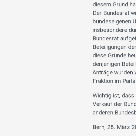
diesem Grund hat
Der Bundesrat wi
bundeseigenen U
insbesondere dur
Bundesrat aufgef
Beteiligungen de
diese Gründe he
denjenigen Betei
Anträge wurden 
Fraktion im Parla
Wichtig ist, dass
Verkauf der Bund
anderen Bundesb
Bern, 28. März 