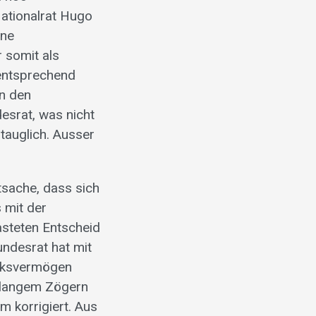
ationalrat Hugo
ine
r somit als
 entsprechend
en den
esrat, was nicht
 tauglich. Ausser
tsache, dass sich
 mit der
asteten Entscheid
undesrat hat mit
olksvermögen
h langem Zögern
 korrigiert. Aus