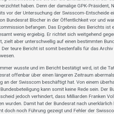
rzichtet haben. Denn der damalige GPK-Präsident, N
its vor der Untersuchung der Swisscom-Entscheide e
on Bundesrat Blocher in der Öffentlichkeit vor und wa
kommission befangen. Das Ergebnis des Berichts ist
esamt wenig ergiebig. Er richtet sich weitgehend geg
 zielt aber unterschwellig auf einen bestimmten Bund
t. Der teure Bericht ist somit bestenfalls für das Archiv
ewesen.
mer wusste und im Bericht bestätigt wird, ist die Ta
rat offenbar über einen längeren Zeitraum abermals
g an der Swisscom beschäftigt hat. Von einem überh
Bundesbeteiligung kann somit keine Rede sein. Der B
scheid jedoch verhindert, dass Milliarden Franken V
n wurden. Damit hat der Bundesrat nach unerklärlic
t doch noch Führung gezeigt und Fehler der Swisscom