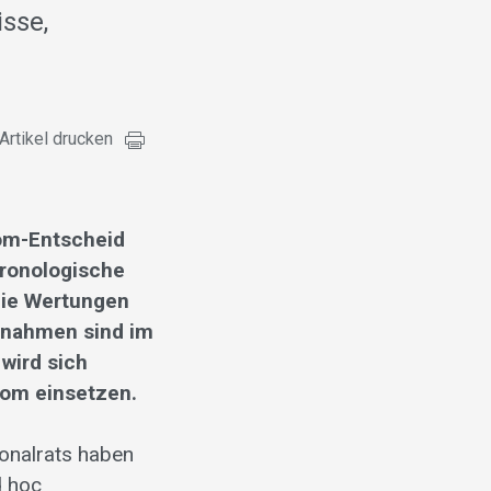
isse,
Artikel drucken
om-Entscheid
hronologische
 Die Wertungen
snahmen sind im
 wird sich
com einsetzen.
onalrats haben
d hoc