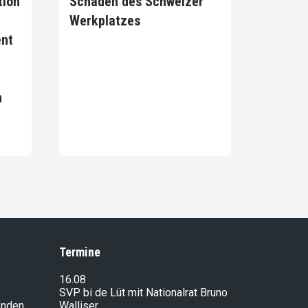
tion
Schaden des Schweizer
Werkplatzes
ent
n
Termine
16.08
SVP bi de Lüt mit Nationalrat Bruno
enden
Walliser