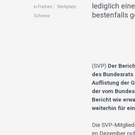
lediglich ein
in Freiheit
Werkplatz
bestenfalls 
Schweiz
(SVP)
Der Beric
des Bundesrats 
Auflistung der 
der vom Bundesr
Bericht wie erwa
weiterhin für e
Die SVP-Mitglie
im Dezember richt