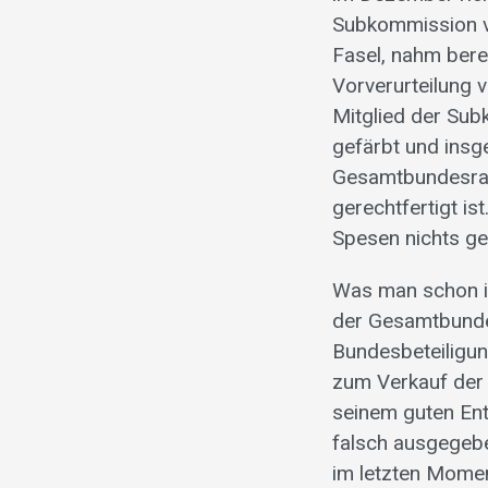
Subkommission ve
Fasel, nahm bere
Vorverurteilung v
Mitglied der Sub
gefärbt und insg
Gesamtbundesrat,
gerechtfertigt is
Spesen nichts g
Was man schon im
der Gesamtbundes
Bundesbeteiligun
zum Verkauf der 
seinem guten Ent
falsch ausgegebe
im letzten Momen