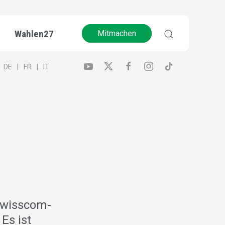
Wahlen27
Mitmachen
DE
FR
IT
Swisscom-
Es ist