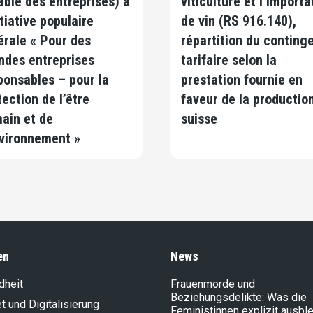
able des entreprises) à
viticulture et l’importa
itiative populaire
de vin (RS 916.140),
érale « Pour des
répartition du conting
ndes entreprises
tarifaire selon la
ponsables – pour la
prestation fournie en
tection de l’être
faveur de la productio
ain et de
suisse
nvironnement »
en
News
dheit
Frauenmorde und
Beziehungsdelikte: Was die
et und Digitalisierung
Feministinnen explizit ausbl