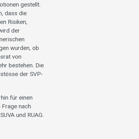
ionen gestellt.
n, dass die
n Risiken,
wird der
hmerischen
ngen wurden, ob
srat von
ehr bestehen. Die
rstösse der SVP-
hin für einen
e Frage nach
r SUVA und RUAG.