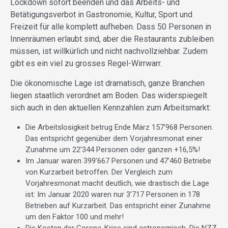
Lockdown sofort beenden und das Arbeits- und
Betätigungsverbot in Gastronomie, Kultur, Sport und
Freizeit für alle komplett aufheben. Dass 50 Personen in
Innenräumen erlaubt sind, aber die Restaurants zubleiben
müssen, ist willkürlich und nicht nachvollziehbar. Zudem
gibt es ein viel zu grosses Regel-Wirrwarr.
Die ökonomische Lage ist dramatisch, ganze Branchen
liegen staatlich verordnet am Boden. Das widerspiegelt
sich auch in den aktuellen Kennzahlen zum Arbeitsmarkt:
Die Arbeitslosigkeit betrug Ende März 157’968 Personen.
Das entspricht gegenüber dem Vorjahresmonat einer
Zunahme um 22’344 Personen oder ganzen +16,5%!
Im Januar waren 399’667 Personen und 47’460 Betriebe
von Kurzarbeit betroffen. Der Vergleich zum
Vorjahresmonat macht deutlich, wie drastisch die Lage
ist: Im Januar 2020 waren nur 3’717 Personen in 178
Betrieben auf Kurzarbeit. Das entspricht einer Zunahme
um den Faktor 100 und mehr!