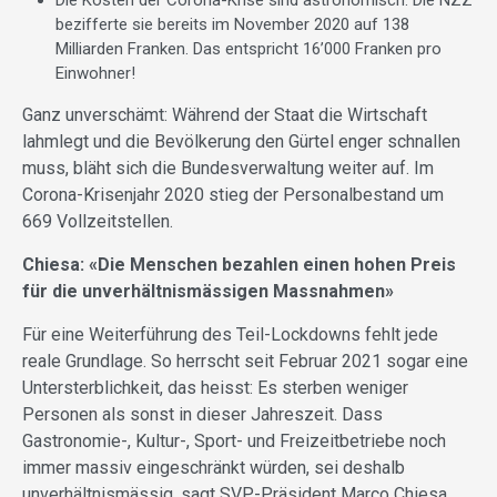
Die Kosten der Corona-Krise sind astronomisch. Die NZZ
bezifferte sie bereits im November 2020 auf 138
Milliarden Franken. Das entspricht 16’000 Franken pro
Einwohner!
Ganz unverschämt: Während der Staat die Wirtschaft
lahmlegt und die Bevölkerung den Gürtel enger schnallen
muss, bläht sich die Bundesverwaltung weiter auf. Im
Corona-Krisenjahr 2020 stieg der Personalbestand um
669 Vollzeitstellen.
Chiesa: «Die Menschen bezahlen einen hohen Preis
für die unverhältnismässigen Massnahmen»
Für eine Weiterführung des Teil-Lockdowns fehlt jede
reale Grundlage. So herrscht seit Februar 2021 sogar eine
Untersterblichkeit, das heisst: Es sterben weniger
Personen als sonst in dieser Jahreszeit. Dass
Gastronomie-, Kultur-, Sport- und Freizeitbetriebe noch
immer massiv eingeschränkt würden, sei deshalb
unverhältnismässig, sagt SVP-Präsident Marco Chiesa.