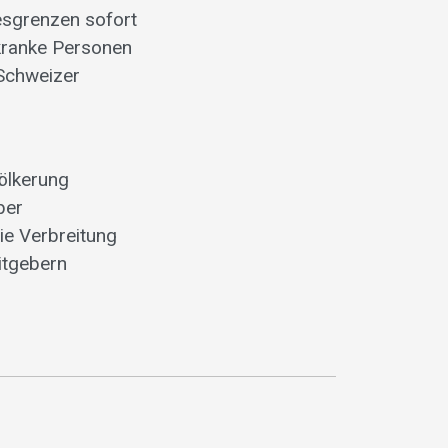
esgrenzen sofort
 kranke Personen
 Schweizer
ölkerung
ber
ie Verbreitung
itgebern