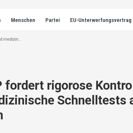
n
Menschen
Partei
EU-Unterwerfungsvertrag
d medizin...
 fordert rigorose Kontro
izinische Schnelltests 
n