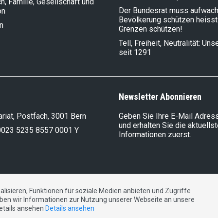
, Familie, Gesellschaft und
Der Bundesrat muss aufwach
on
Bevölkerung schützen heisst
n
Grenzen schützen!
Tell, Freiheit, Neutralität: Un
seit 1291
Newsletter Abonnieren
riat, Postfach, 3001 Bern
Geben Sie Ihre E-Mail Adress
und erhalten Sie die aktuells
0023 5235 8557 0001 Y
Informationen zuerst.
lisieren, Funktionen für soziale Medien anbieten und Zugriffe
DE
FR
IT
ben wir Informationen zur Nutzung unserer Webseite an unsere
Details ansehen
Details ansehen