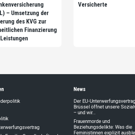
nkenversicherung
Versicherte
L) – Umsetzung der
erung des KVG zur
heitlichen Finanzierung
 Leistungen
en
News
der­politik
Der EU-Unterwerfungsvertrag
Brüssel öffnet unsere Sozia
– und wir…
litik
Frauenmorde und
Beziehungsdelikte: Was die
terwerfungsvertrag
Feministinnen explizit ausbl