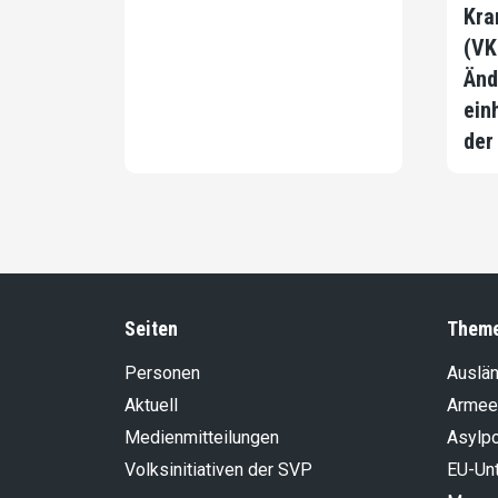
Kra
(VK
Änd
ein
der
Seiten
Them
Personen
Auslän
Aktuell
Armee
Medienmitteilungen
Asylpo
Volksinitiativen der SVP
EU-Un