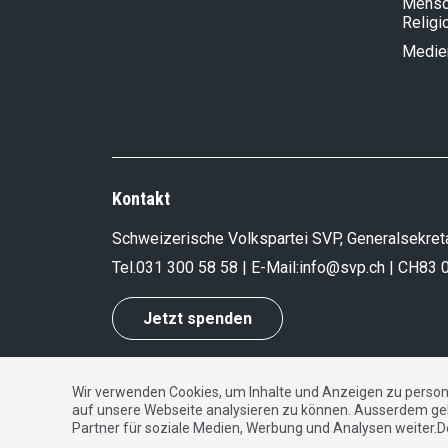
Mensch
Religi
Medie
Kontakt
Schweizerische Volkspartei SVP, Generalsekreta
Tel.
031 300 58 58
| E-Mail:
info@svp.ch
| CH83 
Jetzt spenden
Wir verwenden Cookies, um Inhalte und Anzeigen zu persona
Impressum
|
Datenschutzerklärung
|
Kontakt
auf unsere Webseite analysieren zu können. Ausserdem ge
Partner für soziale Medien, Werbung und Analysen weiter.