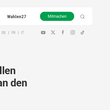
Wahlen27
Mitmachen
DE
FR
IT
llen
an den