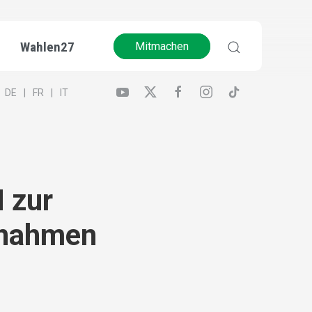
Wahlen27
Mitmachen
DE
FR
IT
N zur
snahmen