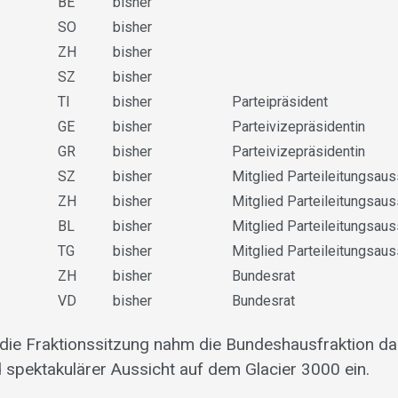
BE
bisher
SO
bisher
ZH
bisher
SZ
bisher
TI
bisher
Parteipräsident
GE
bisher
Parteivizepräsidentin
GR
bisher
Parteivizepräsidentin
SZ
bisher
Mitglied Parteileitungsau
ZH
bisher
Mitglied Parteileitungsau
BL
bisher
Mitglied Parteileitungsau
TG
bisher
Mitglied Parteileitungsau
ZH
bisher
Bundesrat
VD
bisher
Bundesrat
 die Fraktionssitzung nahm die Bundeshausfraktion 
 spektakulärer Aussicht auf dem Glacier 3000 ein.