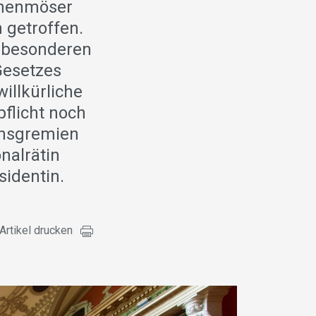
anenmöser
n getroffen.
r besonderen
Gesetzes
illkürliche
flicht noch
ionsgremien
onalrätin
sidentin.
Artikel drucken