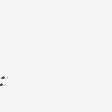
rates
ates