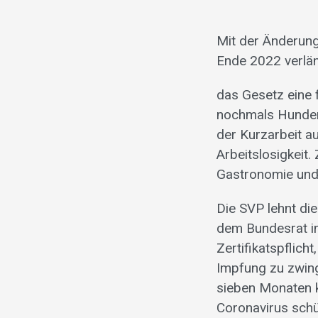
Mit der Änderun
Ende 2022 verlän
das Gesetz eine 
nochmals Hundert
der Kurzarbeit a
Arbeitslosigkeit
Gastronomie und 
Die SVP lehnt di
dem Bundesrat in
Zertifikatspflich
Impfung zu zwinge
sieben Monaten 
Coronavirus schü