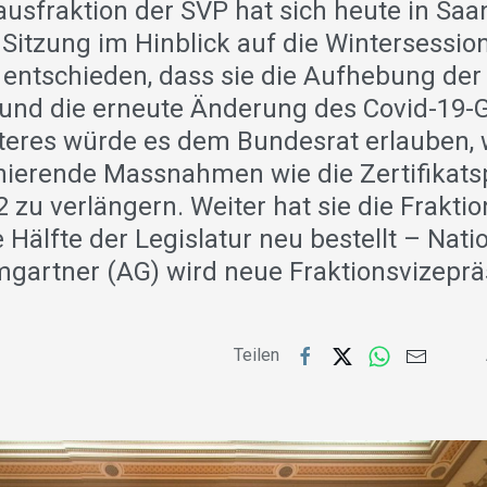
usfraktion der SVP hat sich heute in Sa
 Sitzung im Hinblick auf die Wintersessio
e entschieden, dass sie die Aufhebung de
 und die erneute Änderung des Covid-19-
zteres würde es dem Bundesrat erlauben, w
nierende Massnahmen wie die Zertifikatsp
2 zu verlängern. Weiter hat sie die Frakt
e Hälfte der Legislatur neu bestellt – Nati
mgartner (AG) wird neue Fraktionsvizeprä
Teilen