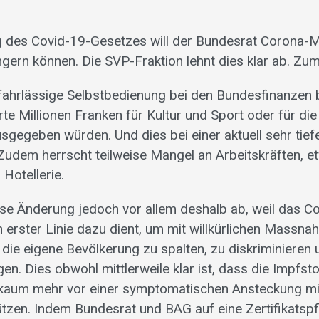
g des Covid-19-Gesetzes will der Bundesrat Corona
gern können. Die SVP-Fraktion lehnt dies klar ab. Zum
fahrlässige Selbstbedienung bei den Bundesfinanzen 
e Millionen Franken für Kultur und Sport oder für di
usgegeben würden. Und dies bei einer aktuell sehr tief
. Zudem herrscht teilweise Mangel an Arbeitskräften, e
Hotellerie.
ese Änderung jedoch vor allem deshalb ab, weil das C
 erster Linie dazu dient, um mit willkürlichen Massna
t, die eigene Bevölkerung zu spalten, zu diskriminieren u
n. Dies obwohl mittlerweile klar ist, dass die Impfsto
kaum mehr vor einer symptomatischen Ansteckung m
tzen. Indem Bundesrat und BAG auf eine Zertifikatspfl