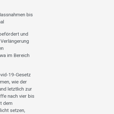
-Massnahmen bis
al
befördert und
e Verlängerung
en
twa im Bereich
ovid-19-Gesetz
hmen, wie der
nd letztlich zur
ffe nach vier bis
it dem
icht setzen,