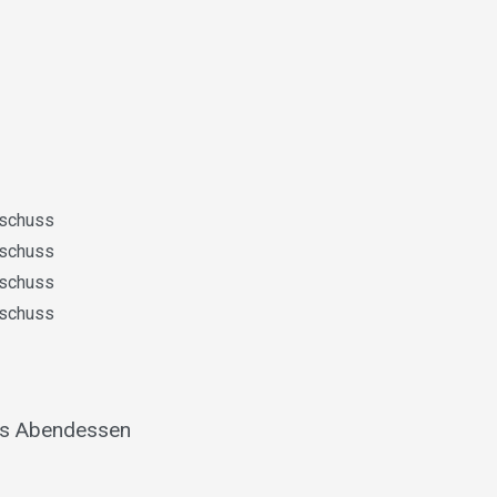
sschuss
sschuss
sschuss
sschuss
das Abendessen