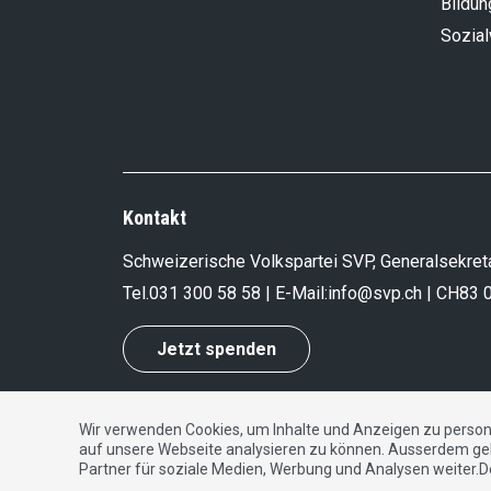
Bildun
Sozia
Kontakt
Schweizerische Volkspartei SVP, Generalsekreta
Tel.
031 300 58 58
| E-Mail:
info@svp.ch
| CH83 
Jetzt spenden
Wir verwenden Cookies, um Inhalte und Anzeigen zu persona
Impressum
|
Datenschutzerklärung
|
Kontakt
auf unsere Webseite analysieren zu können. Ausserdem ge
Partner für soziale Medien, Werbung und Analysen weiter.