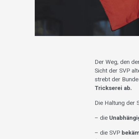
Der Weg, den der
Sicht der SVP al
strebt der Bundes
Trickserei ab.
Die Haltung der S
– die
Unabhängig
– die SVP
bekäm