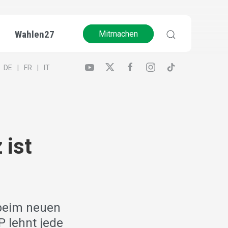
Wahlen27
Mitmachen
DE
FR
IT
 ist
 beim neuen
P lehnt jede