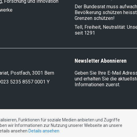
g, Forschung und Innovation
Der Bundesrat muss aufwach
lwerke
Bevölkerung schützen heisst
Grenzen schützen!
Tell, Freiheit, Neutralität: Un
seit 1291
Newsletter Abonnieren
riat, Postfach, 3001 Bern
Geben Sie Ihre E-Mail Adress
und erhalten Sie die aktuells
0023 5235 8557 0001 Y
Informationen zuerst.
lisieren, Funktionen für soziale Medien anbieten und Zugriffe
DE
FR
IT
ben wir Informationen zur Nutzung unserer Webseite an unsere
Details ansehen
Details ansehen