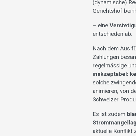
(dynamische) Re
Gerichtshof beinh
– eine
Verstetig
entschieden ab.
Nach dem Aus für
Zahlungen besänft
regelmässige un
inakzeptabel: ke
solche zwingend
animieren, von d
Schweizer Produk
Es ist zudem
bla
Strommangella
aktuelle Konflik