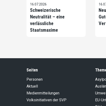
16.07.2026
16.0
Schweizerische
Neu
Neutralität – eine
Gut
verlässliche
Ver
Staatsmaxime
Seiten
Them
Personen
Asylpo
Aktuell
Auslän
Medienmitteilungen
Umwel
Volksinitiativen der SVP
EU-Un