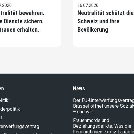
7.2026
16.07.2026
tralität bewahren.
Neutralität schützt die
e Dienste sichern.
Schweiz und ihre
trauen erhalten.
Bevölkerung
en
News
litik
Der EU-Unterwerfungsvertrag
Brüssel öffnet unsere Sozia
der­politik
– und wir…
t
Frauenmorde und
Beziehungsdelikte: Was die
terwerfungsvertrag
Feministinnen explizit ausbl