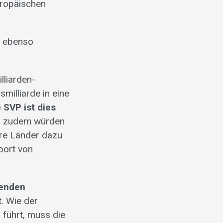
uropäischen
P ebenso
lliarden-
milliarde in eine
e SVP ist dies
, zudem würden
re Länder dazu
port von
henden
t. Wie der
 führt, muss die