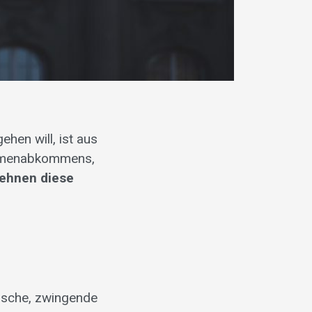
hen will, ist aus
Rahmenabkommens,
lehnen diese
tische, zwingende