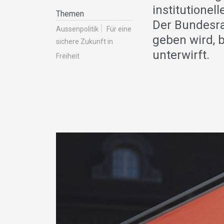
institutione
Themen
Der Bundesra
Aussenpolitik
Für eine
geben wird, 
sichere Zukunft in
unterwirft.
Freiheit