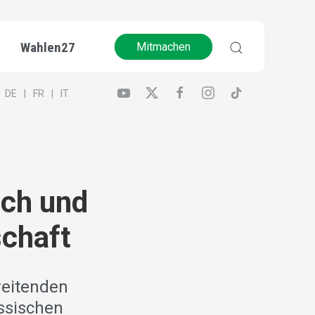
Wahlen27
Mitmachen
DE
FR
IT
ich und
schaft
reitenden
össischen