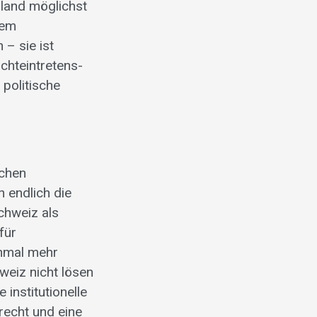
sland möglichst
dem
– sie ist
chteintretens-
politische
schen
 endlich die
chweiz als
für
inmal mehr
weiz nicht lösen
institutionelle
recht und eine