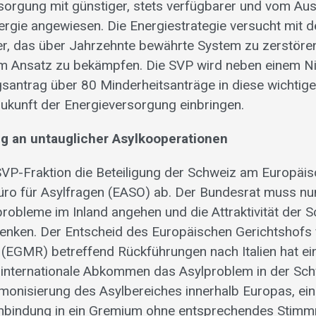
sorgung mit günstiger, stets verfügbarer und vom Au
rgie angewiesen. Die Energiestrategie versucht mit 
 das über Jahrzehnte bewährte System zu zerstören 
im Ansatz zu bekämpfen. Die SVP wird neben einem Ni
antrag über 80 Minderheitsanträge in diese wichtige 
ukunft der Energieversorgung einbringen.
ng an untauglicher Asylkooperationen
 SVP-Fraktion die Beteiligung der Schweiz am Europäi
ro für Asylfragen (EASO) ab. Der Bundesrat muss nun
robleme im Inland angehen und die Attraktivität der S
senken. Der Entscheid des Europäischen Gerichtshofs 
(EGMR) betreffend Rückführungen nach Italien hat e
 internationale Abkommen das Asylproblem in der Sch
monisierung des Asylbereiches innerhalb Europas, eine 
Einbindung in ein Gremium ohne entsprechendes Stimm