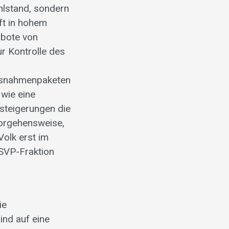
hlstand, sondern
ft in hohem
rbote von
ur Kontrolle des
assnahmenpaketen
wie eine
steigerungen die
Vorgehensweise,
olk erst im
 SVP-Fraktion
ie
nd auf eine