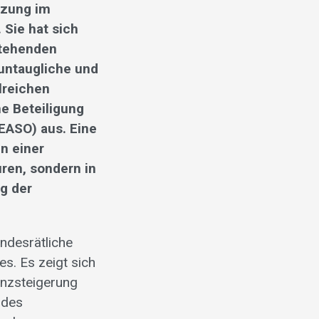
tzung im
 Sie hat sich
stehenden
 untaugliche und
hlreichen
ne Beteiligung
EASO) aus. Eine
in einer
uren, sondern in
g der
ndesrätliche
es. Es zeigt sich
ienzsteigerung
 des