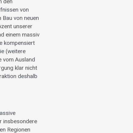
n den
fnissen von
en Bau von neuen
ozent unserer
nd einem massiv
ne kompensiert
e (weitere
ne vom Ausland
gung klar nicht
raktion deshalb
assive
hr insbesondere
chen Regionen