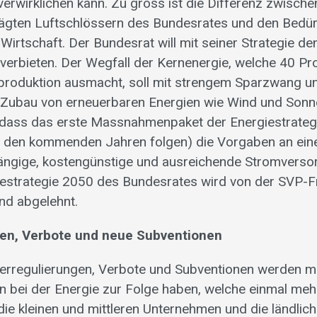
erwirklichen kann. Zu gross ist die Differenz zwische
rägten Luftschlössern des Bundesrates und den Bedür
Wirtschaft. Der Bundesrat will mit seiner Strategie d
verbieten. Der Wegfall der Kernenergie, welche 40 Pr
roduktion ausmacht, soll mit strengem Sparzwang u
n Zubau von erneuerbaren Energien wie Wind und Son
, dass das erste Massnahmenpaket der Energiestrategi
n den kommenden Jahren folgen) die Vorgaben an ei
ngige, kostengünstige und ausreichende Stromversor
rgiestrategie 2050 des Bundesrates wird von der SVP-F
und abgelehnt.
gen, Verbote und neue Subventionen
berregulierungen, Verbote und Subventionen werden m
n bei der Energie zur Folge haben, welche einmal me
 die kleinen und mittleren Unternehmen und die ländli