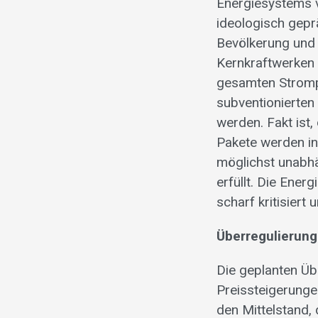
Energiesystems v
ideologisch gep
Bevölkerung und 
Kernkraftwerken 
gesamten Stromp
subventionierte
werden. Fakt ist
Pakete werden i
möglichst unabhä
erfüllt. Die Ene
scharf kritisiert 
Überregulierun
Die geplanten Ü
Preissteigerunge
den Mittelstand,