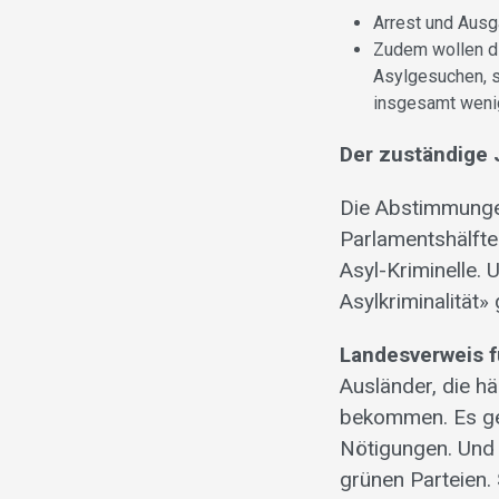
Arrest und Ausg
Zudem wollen di
Asylgesuchen, s
insgesamt wenig
Der zuständige J
Die Abstimmungen
Parlamentshälfte
Asyl-Kriminelle.
Asylkriminalität
Landesverweis f
Ausländer, die h
bekommen. Es geh
Nötigungen. Und 
grünen Parteien.