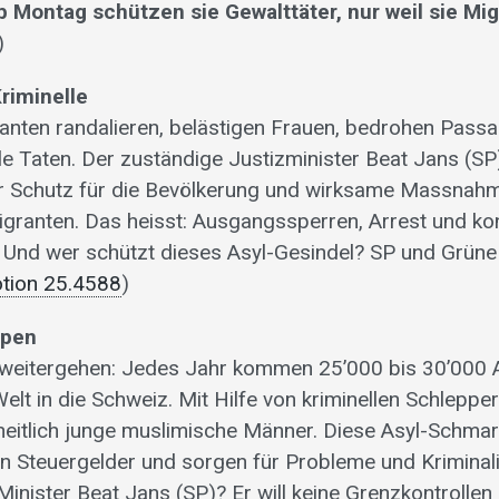
 Montag schützen sie Gewalttäter, nur weil sie Mig
)
Kriminelle
nten randalieren, belästigen Frauen, bedrohen Pass
le Taten. Der zuständige Justizminister Beat Jans (SP
r Schutz für die Bevölkerung und wirksame Massnah
Migranten. Das heisst: Ausgangssperren, Arrest und k
Und wer schützt dieses Asyl-Gesindel? SP und Grüne
tion 25.4588
)
ppen
 weitergehen: Jedes Jahr kommen 25’000 bis 30’000 
lt in die Schweiz. Mit Hilfe von kriminellen Schleppe
eitlich junge muslimische Männer. Diese Asyl-Schmar
en Steuergelder und sorgen für Probleme und Kriminali
inister Beat Jans (SP)? Er will keine Grenzkontrollen