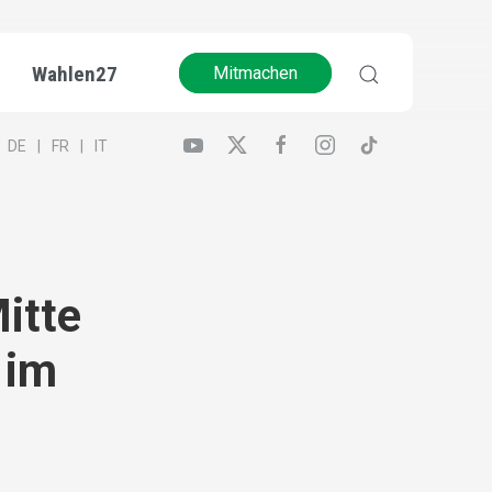
Wahlen27
Mitmachen
DE
FR
IT
itte
 im