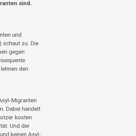
ranten sind.
anten und
) schaut zu. Die
men gegen
onsequente
 lehnen den
Asyl-Migranten
rn. Dabei handelt
otzer kosten
tät. Und der
 und keinen Asyl-