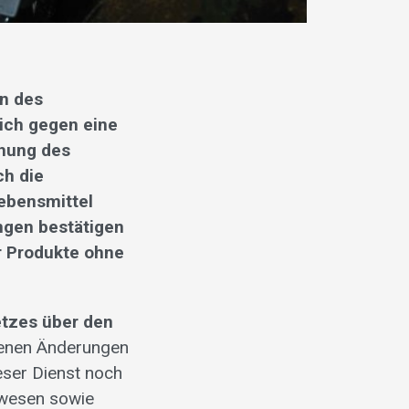
on des
sich gegen eine
chung des
ch die
Lebensmittel
ngen bestätigen
er Produkte ohne
tzes über den
agenen Änderungen
ieser Dienst noch
ulwesen sowie