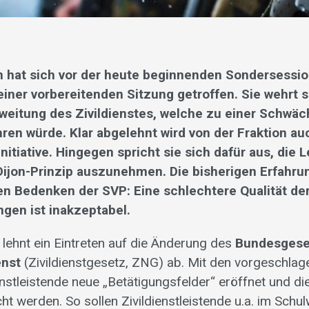
n hat sich vor der heute beginnenden Sondersessi
einer vorbereitenden Sitzung getroffen. Sie wehrt 
weitung des Zivildienstes, welche zu einer Schwä
hren würde. Klar abgelehnt wird von der Fraktion au
nitiative. Hingegen spricht sie sich dafür aus, die 
ijon-Prinzip auszunehmen. Die bisherigen Erfahru
gen Bedenken der SVP: Eine schlechtere Qualität d
gen ist inakzeptabel.
 lehnt ein Eintreten auf die Änderung des
Bundesgese
enst
(Zivildienstgesetz, ZNG) ab. Mit den vorgeschl
ienstleistende neue „Betätigungsfelder“ eröffnet und d
ht werden. So sollen Zivildienstleistende u.a. im Sch