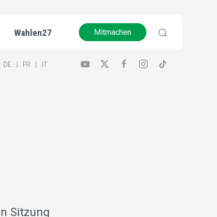
Wahlen27
Mitmachen
DE
FR
IT
en Sitzung