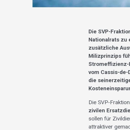
Die SVP-Fraktio
Nationalrats zu 
zusätzliche Aus
Milizprinzips fü
Stromeffizienz-I
vom Cassis-de-D
die seinerzeiti
Kosteneinsparun
Die SVP-Fraktion
zivilen Ersatzdi
sollen für Zivild
attraktiver gemac