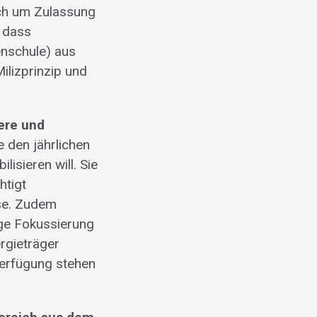
uch um Zulassung
, dass
enschule) aus
ilizprinzip und
here und
e den jährlichen
sieren will. Sie
htigt
se. Zudem
tige Fokussierung
ergieträger
Verfügung stehen