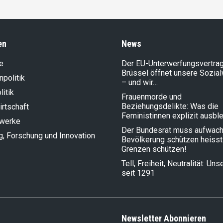
en
News
e
Der EU-Unterwerfungsvertrag
Brüssel öffnet unsere Sozia
politik
– und wir…
litik
Frauenmorde und
Beziehungsdelikte: Was die
rt­schaft
Feministinnen explizit ausbl
lwerke
Der Bundesrat muss aufwach
g, Forschung und Innovation
Bevölkerung schützen heisst
Grenzen schützen!
Tell, Freiheit, Neutralität: Un
seit 1291
Newsletter Abonnieren