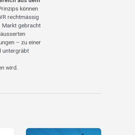
ereich aus dem
Prinzips können
EWR rechtmässig
r Markt gebracht
eäusserten
ungen – zu einer
 untergräbt
n wird.