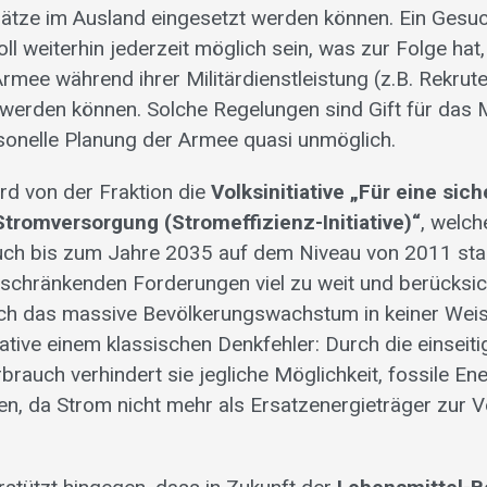
sätze im Ausland eingesetzt werden können. Ein Ges
oll weiterhin jederzeit möglich sein, was zur Folge hat
rmee während ihrer Militärdienstleistung (z.B. Rekrut
 werden können. Solche Regelungen sind Gift für das M
onelle Planung der Armee quasi unmöglich.
ird von der Fraktion die
Volksinitiative „Für eine sic
Stromversorgung (Stromeffizienz-Initiative)“
, welch
h bis zum Jahre 2035 auf dem Niveau von 2011 stabili
inschränkenden Forderungen viel zu weit und berücksic
ch das massive Bevölkerungswachstum in keiner Wei
itiative einem klassischen Denkfehler: Durch die einsei
rauch verhindert sie jegliche Möglichkeit, fossile En
zen, da Strom nicht mehr als Ersatzenergieträger zur 