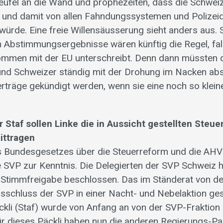
eufel an die Wand und prophezeiten, dass die Schwe
 und damit von allen Fahndungssystemen und Polizei
ürde. Eine freie Willensäusserung sieht anders aus. 
 Abstimmungsergebnisse wären künftig die Regel, fal
men mit der EU unterschreibt. Denn dann müssten 
und Schweizer ständig mit der Drohung im Nacken ab
 Verträge gekündigt werden, wenn sie eine noch so kle
 Staf sollen Linke die in Aussicht gestellten Steu
ittragen
 Bundesgesetzes über die Steuerreform und die AHV
 SVP zur Kenntnis. Die Delegierten der SVP Schweiz h
Stimmfreigabe beschlossen. Das im Ständerat von d
usschluss der SVP in einer Nacht- und Nebelaktion g
li (Staf) wurde von Anfang an von der SVP-Fraktion kr
r dieses Päckli haben nun die anderen Regierungs-Par