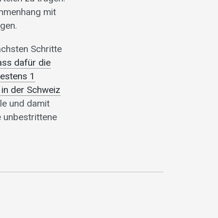
sammenhang mit
agen.
ächsten Schritte
ass dafür die
destens 1
 in der Schweiz
lle und damit
 unbestrittene