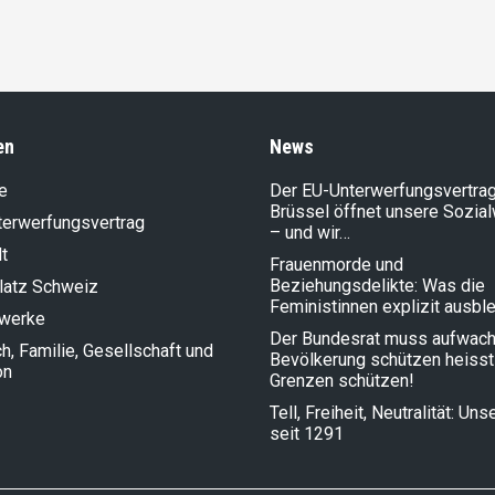
en
News
e
Der EU-Unterwerfungsvertrag
Brüssel öffnet unsere Sozia
terwerfungsvertrag
– und wir…
t
Frauenmorde und
Beziehungsdelikte: Was die
latz Schweiz
Feministinnen explizit ausbl
lwerke
Der Bundesrat muss aufwach
, Familie, Gesellschaft und
Bevölkerung schützen heisst
on
Grenzen schützen!
Tell, Freiheit, Neutralität: Un
seit 1291