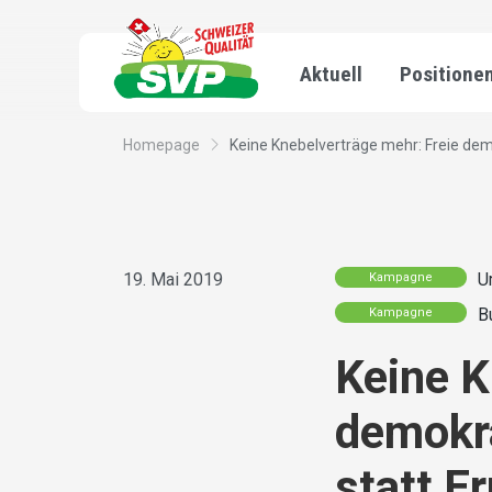
Aktuell
Positione
Homepage
Keine Knebelverträge mehr: Freie demo
19. Mai 2019
U
Kampagne
B
Kampagne
Keine K
demokr
statt E