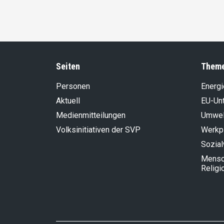
Seiten
Them
Personen
Energi
Aktuell
EU-Un
Medienmitteilungen
Umwel
Volksinitiativen der SVP
Werkp
Sozia
Mensch
Religi