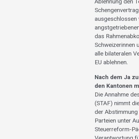
Ablehnung den T
Schengenvertrag
ausgeschlossen w
angstgetriebenen
das Rahmenabkom
Schweizerinnen 
alle bilateralen
EU ablehnen.
Nach dem Ja zur
den Kantonen m
Die Annahme des
(STAF) nimmt die
der Abstimmung 
Parteien unter A
Steuerreform-Päck
Verantwortung fü