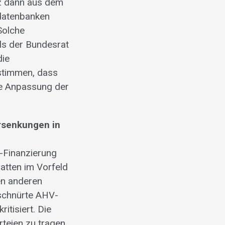
iz dann aus dem
datenbanken
Solche
ls der Bundesrat
die
stimmen, dass
ine Anpassung der
ersenkungen in
-Finanzierung
atten im Vorfeld
en anderen
eschnürte AHV-
itisiert. Die
teien zu tragen.