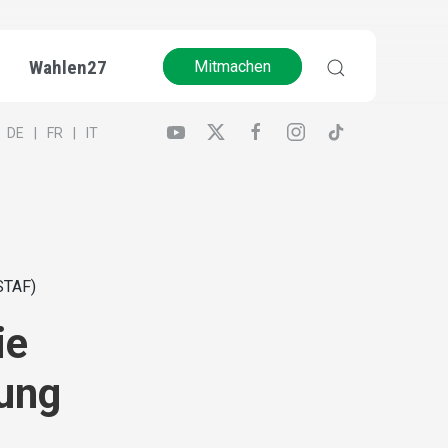
Wahlen27
Mitmachen
DE
FR
IT
STAF)
ie
ung