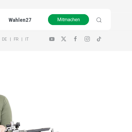
Wahlen27
Mitmachen
DE
FR
IT