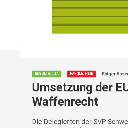
RESULTAT: JA
PAROLE: NEIN
Eidgenössis
Umsetzung der EU
Waffenrecht
Die Delegierten der SVP Schw