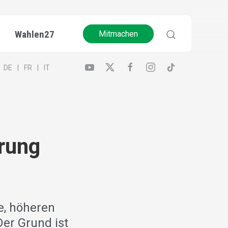
Wahlen27
Mitmachen
DE
FR
IT
rung
e, höheren
Der Grund ist