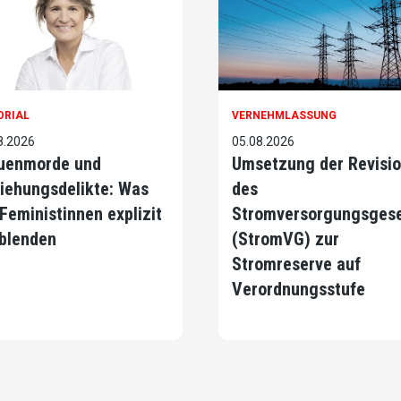
ORIAL
VERNEHMLASSUNG
8.2026
05.08.2026
uenmorde und
Umsetzung der Revisi
iehungsdelikte: Was
des
 Feministinnen explizit
Stromversorgungsges
blenden
(StromVG) zur
Stromreserve auf
Verordnungsstufe