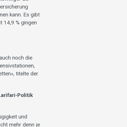
versicherung
enen kann. Es gibt
it 14,9 % gingen
 auch noch die
ensivstationen,
ten», titelte der
ifari-Politik
ügigkeit und
ucht mehr denn je