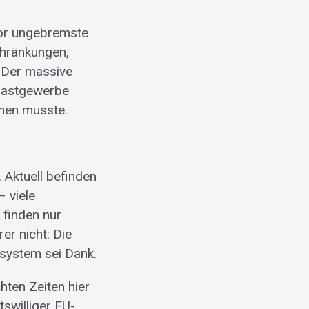
vor ungebremste
hränkungen,
 Der massive
 Gastgewerbe
chen musste.
 Aktuell befinden
– viele
 finden nur
er nicht: Die
lsystem sei Dank.
hten Zeiten hier
tswilliger EU-