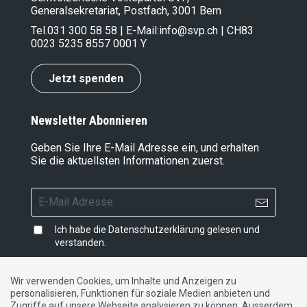
Generalsekretariat, Postfach, 3001 Bern
Tel.
031 300 58 58
| E-Mail:
info@svp.ch
| CH83
0023 5235 8557 0001 Y
Jetzt spenden
Newsletter Abonnieren
Geben Sie Ihre E-Mail Adresse ein, und erhalten
Sie die aktuellsten Informationen zuerst.
Ich habe die
Datenschutzerklärung
gelesen und
verstanden.
Wir verwenden Cookies, um Inhalte und Anzeigen zu
personalisieren, Funktionen für soziale Medien anbieten und
Impressum
|
Datenschutzerklärung
|
Kontakt
Zugriffe auf unsere Webseite analysieren zu können. Ausserdem