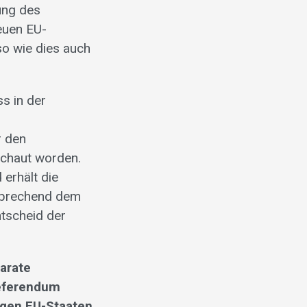
ung des
euen EU-
so wie dies auch
ss in der
r den
schaut worden.
erhält die
tsprechend dem
tscheid der
arate
Referendum
igen EU-Staaten