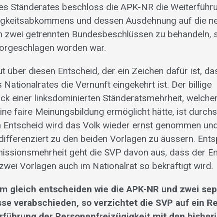
es Ständerates beschloss die APK-NR die Weiterführ
igkeitsabkommens und dessen Ausdehnung auf die n
in zwei getrennten Bundesbeschlüssen zu behandeln, 
orgeschlagen worden war.
ut über diesen Entscheid, der ein Zeichen dafür ist, da
 Nationalrates die Vernunft eingekehrt ist. Der billige
ick einer linksdominierten Ständeratsmehrheit, welche
ne faire Meinungsbildung ermöglicht hätte, ist durch
 Entscheid wird das Volk wieder ernst genommen und 
 differenziert zu den beiden Vorlagen zu äussern. En
issionsmehrheit geht die SVP davon aus, dass der En
zwei Vorlagen auch im Nationalrat so bekräftigt wird.
um gleich entscheiden wie die APK-NR und zwei sep
e verabschieden, so verzichtet die SVP auf ein 
rführung der Personenfreizügigkeit mit den bisher