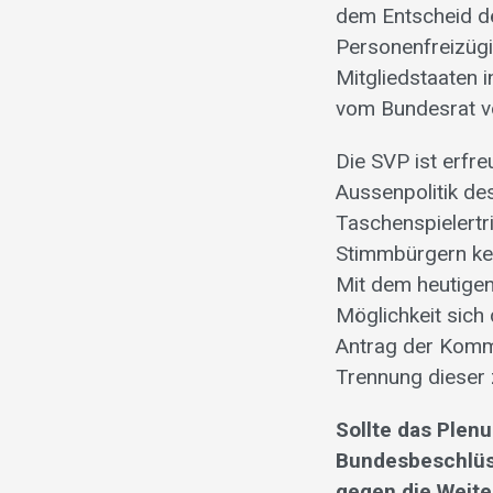
dem Entscheid d
Personenfreizüg
Mitgliedstaaten 
vom Bundesrat v
Die SVP ist erfre
Aussenpolitik des
Taschenspielertr
Stimmbürgern kei
Mit dem heutigen
Möglichkeit sich
Antrag der Komm
Trennung dieser 
Sollte das Plen
Bundesbeschlüss
gegen die Weite