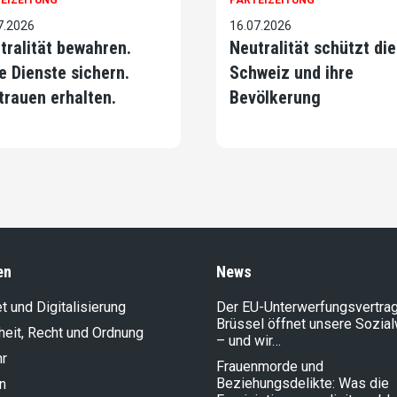
EIZEITUNG
PARTEIZEITUNG
7.2026
16.07.2026
tralität bewahren.
Neutralität schützt die
e Dienste sichern.
Schweiz und ihre
trauen erhalten.
Bevölkerung
en
News
et und Digitalisierung
Der EU-Unterwerfungsvertrag
Brüssel öffnet unsere Sozia
heit, Recht und Ordnung
– und wir…
hr
Frauenmorde und
Beziehungsdelikte: Was die
n