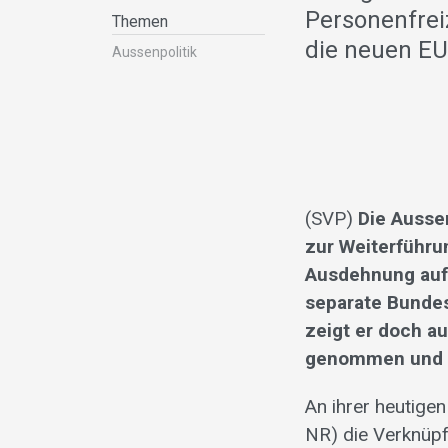
Personenfre
Themen
die neuen E
Aussenpolitik
(SVP)
Die Ausse
zur Weiterführ
Ausdehnung auf 
separate Bundes
zeigt er doch a
genommen und n
An ihrer heutige
NR) die Verknüp