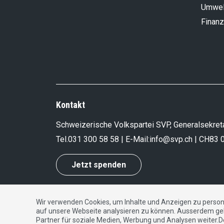
Umwel
Finanz
Kontakt
Schweizerische Volkspartei SVP, Generalsekreta
Tel.
031 300 58 58
| E-Mail:
info@svp.ch
| CH83 
Jetzt spenden
Wir verwenden Cookies, um Inhalte und Anzeigen zu persona
Impressum
|
Datenschutzerklärung
|
Kontakt
auf unsere Webseite analysieren zu können. Ausserdem ge
Partner für soziale Medien, Werbung und Analysen weiter.