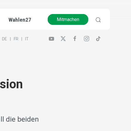
Wahlen27
Mitmachen
DE
FR
IT
sion
l die beiden