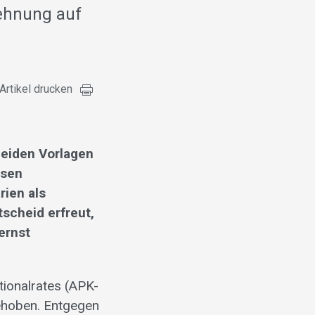
ehnung auf
Artikel drucken
beiden Vorlagen
ssen
ien als
scheid erfreut,
ernst
tionalrates (APK-
ehoben. Entgegen