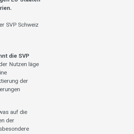
rien.
der SVP Schweiz
hnt die SVP
der Nutzen läge
ine
ktierung der
derungen
was auf die
en der
insbesondere