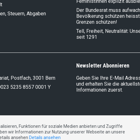
Feministinnen explizit ausbl
t
Der Bundesrat muss aufwach
en, Steuern, Abgaben
Bevölkerung schützen heisst
Grenzen schützen!
Tell, Freiheit, Neutralität: Un
seit 1291
Newsletter Abonnieren
riat, Postfach, 3001 Bern
Geben Sie Ihre E-Mail Adress
und erhalten Sie die aktuells
0023 5235 8557 0001 Y
Informationen zuerst.
lisieren, Funktionen für soziale Medien anbieten und Zugriffe
DE
FR
IT
ben wir Informationen zur Nutzung unserer Webseite an unsere
Details ansehen
Details ansehen