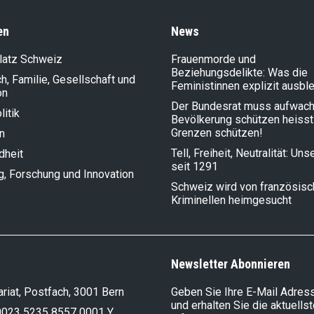
en
News
latz Schweiz
Frauenmorde und
Beziehungsdelikte: Was die
, Familie, Gesellschaft und
Feministinnen explizit ausbl
on
Der Bundesrat muss aufwach
litik
Bevölkerung schützen heisst
Grenzen schützen!
n
Tell, Freiheit, Neutralität: Un
dheit
seit 1291
g, Forschung und Innovation
Schweiz wird von französis
Kriminellen heimgesucht
Newsletter Abonnieren
riat, Postfach, 3001 Bern
Geben Sie Ihre E-Mail Adress
und erhalten Sie die aktuells
0023 5235 8557 0001 Y