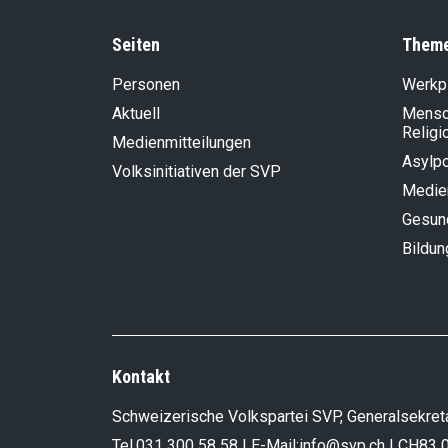
Seiten
Them
Personen
Werkp
Aktuell
Mensch
Religi
Medienmitteilungen
Asylpo
Volksinitiativen der SVP
Medie
Gesun
Bildun
Kontakt
Schweizerische Volkspartei SVP, Generalsekreta
Tel.
031 300 58 58
| E-Mail:
info@svp.ch
| CH83 