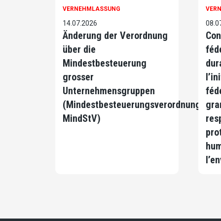
VERNEHMLASSUNG
VER
14.07.2026
08.0
Änderung der Verordnung
Con
über die
féd
Mindestbesteuerung
dur
grosser
l’in
Unternehmensgruppen
féd
(Mindestbesteuerungsverordnung,
gra
MindStV)
res
pro
hum
l’e