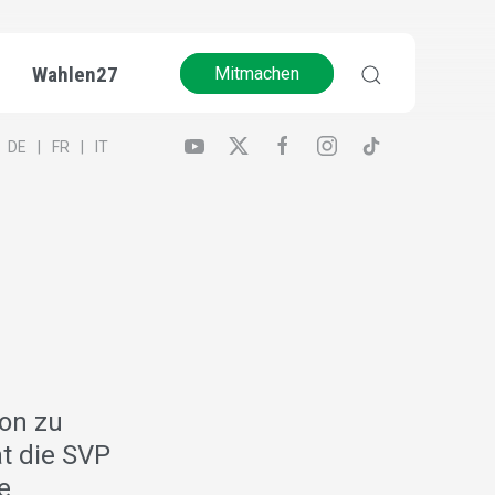
Wahlen27
Mitmachen
DE
FR
IT
ion zu
t die SVP
e