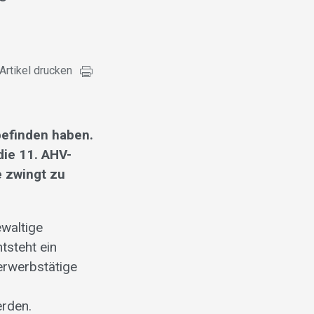
Artikel drucken
befinden haben.
die 11. AHV-
e zwingt zu
waltige
tsteht ein
erwerbstätige
erden.