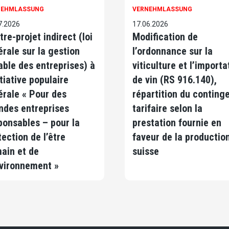
NEHMLASSUNG
VERNEHMLASSUNG
7.2026
17.06.2026
tre-projet indirect (loi
Modification de
érale sur la gestion
l’ordonnance sur la
able des entreprises) à
viticulture et l’importa
itiative populaire
de vin (RS 916.140),
érale « Pour des
répartition du conting
ndes entreprises
tarifaire selon la
ponsables – pour la
prestation fournie en
tection de l’être
faveur de la productio
ain et de
suisse
nvironnement »