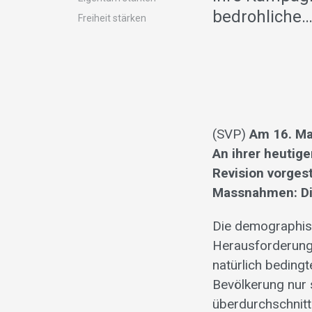
bedrohliche
Freiheit stärken
(SVP)
Am 16. Ma
An ihrer heutig
Revision vorgest
Massnahmen: Die
Die demographisc
Herausforderunge
natürlich beding
Bevölkerung nur 
überdurchschnitt