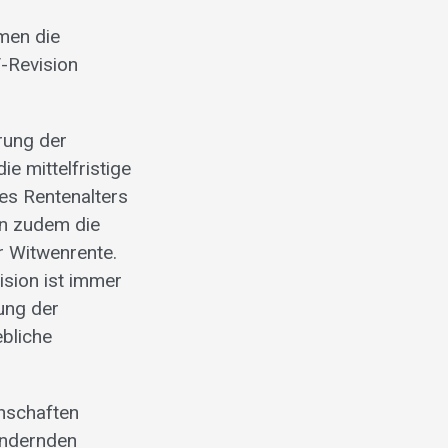
men die
V-Revision
rung der
e mittelfristige
es Rentenalters
en zudem die
r Witwenrente.
ision ist immer
ung der
ebliche
nschaften
ändernden