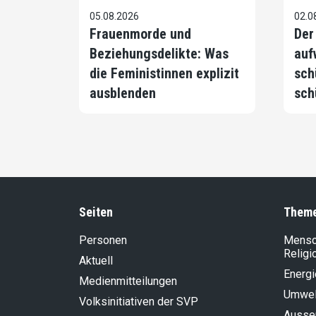
05.08.2026
02.0
Frauenmorde und
Der
Beziehungsdelikte: Was
auf
die Feministinnen explizit
sch
ausblenden
sch
Seiten
Them
Personen
Mensch
Religi
Aktuell
Energi
Medienmitteilungen
Umwel
Volksinitiativen der SVP
Aussen