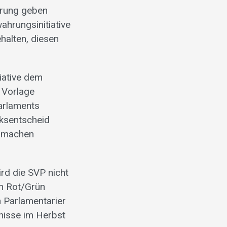
hrung geben
ahrungsinitiative
halten, diesen
iative dem
 Vorlage
Parlaments
lksentscheid
n machen
rd die SVP nicht
on Rot/Grün
n Parlamentarier
nisse im Herbst