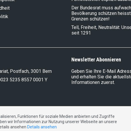
Der Bundesrat muss aufwach
dheit
Bevölkerung schützen heisst
litik
Grenzen schützen!
Tell, Freiheit, Neutralität: Un
seit 1291
Newsletter Abonnieren
riat, Postfach, 3001 Bern
Geben Sie Ihre E-Mail Adress
und erhalten Sie die aktuells
0023 5235 8557 0001 Y
Informationen zuerst.
lisieren, Funktionen für soziale Medien anbieten und Zugriffe
DE
FR
IT
ben wir Informationen zur Nutzung unserer Webseite an unsere
Details ansehen
Details ansehen