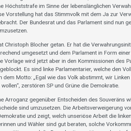
ne Höchststrafe im Sinne der lebenslänglichen Verwa
e Vorstellung hat das Stimmvolk mit dem Ja zur Verw
racht. Der Bundesrat und das Parlament sind nun ge
umzusetzen.
t Christoph Blocher getan. Er hat die Verwahrungsinit
prechend umgesetzt und dem Parlament in Form einer
ese Vorlage wird jetzt aber in den Kommissionen des 
geblockt. Es sind linke Parlamentarier, welche den Vo
h dem Motto: „Egal wie das Volk abstimmt, wir Linke
 wollen“, zerstören SP und Grüne die Demokratie.
he Arroganz gegenüber Entscheiden des Souveräns wi
scheide sind umzusetzen. Die Arbeitsverweigerung v
emokratie und zeigt, welch unseriöse Arbeit die linke
lerinnen und Wähler sind gut beraten, solche Vorkomm