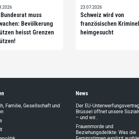
8.2026
23.07.2026
 Bundesrat muss
Schweiz wird von
wachen: Bevölkerung
französischen Krimine
ützen heisst Grenzen
heimgesucht
ützen!
en
News
, Familie, Gesellschaft und
Der EU-Unterwerfungsvertrag
on
Brüssel öffnet unsere Sozia
– und wir…
e
Frauenmorde und
t
Beziehungsdelikte: Was die
Feministinnen explizit ausbl
politik