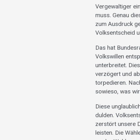
Vergewaltiger ei
muss. Genau dies
zum Ausdruck geb
Volksentscheid 
Das hat Bundesra
Volkswillen ents
unterbreitet. Di
verzögert und ab
torpedieren. Nac
sowieso, was wir
Diese unglaublic
dulden. Volksent
zerstört unsere D
leisten. Die Wäh