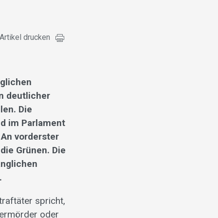
Artikel drucken
nglichen
n deutlicher
len. Die
nd im Parlament
 An vorderster
 die Grünen. Die
änglichen
.
aftäter spricht,
ndermörder oder