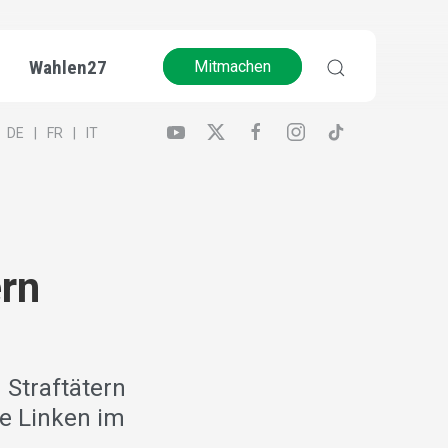
Wahlen27
Mitmachen
DE
FR
IT
ern
 Straftätern
ie Linken im