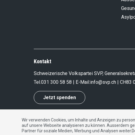
Gesun
Asylpo
Kontakt
Schweizerische Volkspartei SVP, Generalsekreta
Tel.
031 300 58 58
| E-Mail:
info@svp.ch
| CH83 
Jetzt spenden
Wir verwenden Cookies, um Inhalte und Anzeigen zu persona
Impressum
|
Datenschutzerklärung
|
Kontakt
auf unsere Webseite analysieren zu können. Ausserdem ge
Partner für soziale Medien, Werbung und Analysen weiter.