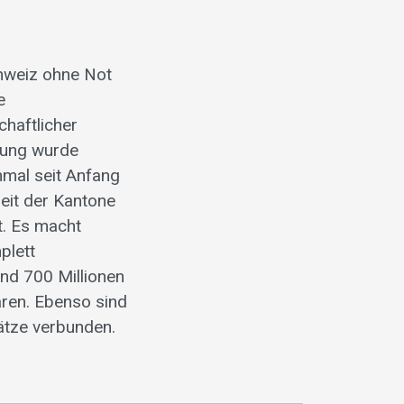
chweiz ohne Not
e
chaftlicher
rung wurde
nmal seit Anfang
heit der Kantone
t. Es macht
plett
nd 700 Millionen
ären. Ebenso sind
ätze verbunden.