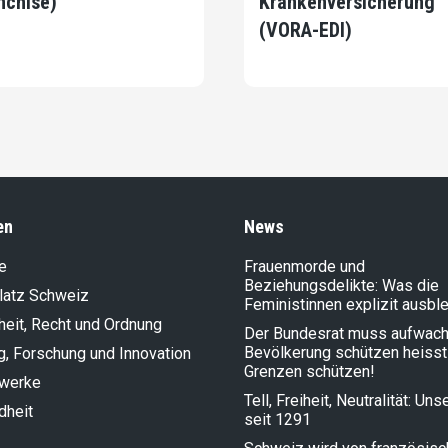
nchise)
Krankenversicherung
(VORA-EDI)
en
News
e
Frauenmorde und
Beziehungsdelikte: Was die
latz Schweiz
Feministinnen explizit ausbl
heit, Recht und Ordnung
Der Bundesrat muss aufwach
Bevölkerung schützen heisst
g, Forschung und Innovation
Grenzen schützen!
lwerke
Tell, Freiheit, Neutralität: Un
dheit
seit 1291