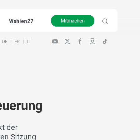
Wahlen27
Mitmachen
DE
FR
IT
n
euerung
kt der
den Sitzung