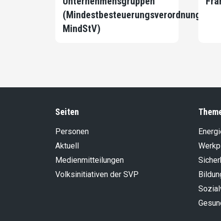
Unternehmensgruppen
Fra
(Mindestbesteuerungsverordnung,
MindStV)
Seiten
Them
Personen
Energi
Aktuell
Werkp
Medienmitteilungen
Sicher
Volksinitiativen der SVP
Bildun
Sozia
Gesun