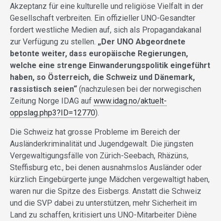
Akzeptanz für eine kulturelle und religiöse Vielfalt in der
Gesellschaft verbreiten. Ein offizieller UNO-Gesandter
fordert westliche Medien auf, sich als Propagandakanal
zur Verfügung zu stellen.
„Der UNO Abgeordnete
betonte weiter, dass europäische Regierungen,
welche eine strenge Einwanderungspolitik eingeführt
haben, so Österreich, die Schweiz und Dänemark,
rassistisch seien“
(nachzulesen bei der norwegischen
Zeitung Norge IDAG auf
www.idag.no/aktuelt-
oppslag.php3?ID=12770
).
Die Schweiz hat grosse Probleme im Bereich der
Ausländerkriminalität und Jugendgewalt. Die jüngsten
Vergewaltigungsfälle von Zürich-Seebach, Rhäzüns,
Steffisburg etc., bei denen ausnahmslos Ausländer oder
kürzlich Eingebürgerte junge Mädchen vergewaltigt haben,
waren nur die Spitze des Eisbergs. Anstatt die Schweiz
und die SVP dabei zu unterstützen, mehr Sicherheit im
Land zu schaffen, kritisiert uns UNO-Mitarbeiter Diène