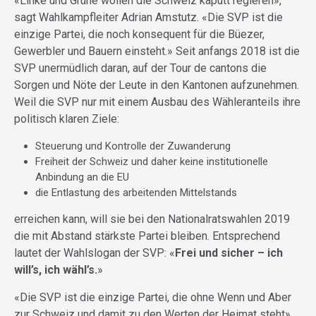
«Linke und Grüne wollen die Schweiz kaputt regieren»,
sagt Wahlkampfleiter Adrian Amstutz. «Die SVP ist die
einzige Partei, die noch konsequent für die Büezer,
Gewerbler und Bauern einsteht.» Seit anfangs 2018 ist die
SVP unermüdlich daran, auf der Tour de cantons die
Sorgen und Nöte der Leute in den Kantonen aufzunehmen.
Weil die SVP nur mit einem Ausbau des Wähleranteils ihre
politisch klaren Ziele:
Steuerung und Kontrolle der Zuwanderung
Freiheit der Schweiz und daher keine institutionelle
Anbindung an die EU
die Entlastung des arbeitenden Mittelstands
erreichen kann, will sie bei den Nationalratswahlen 2019
die mit Abstand stärkste Partei bleiben. Entsprechend
lautet der Wahlslogan der SVP: «
Frei und sicher – ich
will’s, ich wähl’s.
»
«Die SVP ist die einzige Partei, die ohne Wenn und Aber
zur Schweiz und damit zu den Werten der Heimat steht»,