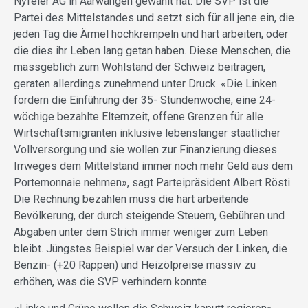
Nyfeler AG in Aarwangen gewählt hat. Die SVP ist die
Partei des Mittelstandes und setzt sich für all jene ein, die
jeden Tag die Ärmel hochkrempeln und hart arbeiten, oder
die dies ihr Leben lang getan haben. Diese Menschen, die
massgeblich zum Wohlstand der Schweiz beitragen,
geraten allerdings zunehmend unter Druck. «Die Linken
fordern die Einführung der 35- Stundenwoche, eine 24-
wöchige bezahlte Elternzeit, offene Grenzen für alle
Wirtschaftsmigranten inklusive lebenslanger staatlicher
Vollversorgung und sie wollen zur Finanzierung dieses
Irrweges dem Mittelstand immer noch mehr Geld aus dem
Portemonnaie nehmen», sagt Parteipräsident Albert Rösti.
Die Rechnung bezahlen muss die hart arbeitende
Bevölkerung, der durch steigende Steuern, Gebühren und
Abgaben unter dem Strich immer weniger zum Leben
bleibt. Jüngstes Beispiel war der Versuch der Linken, die
Benzin- (+20 Rappen) und Heizölpreise massiv zu
erhöhen, was die SVP verhindern konnte.