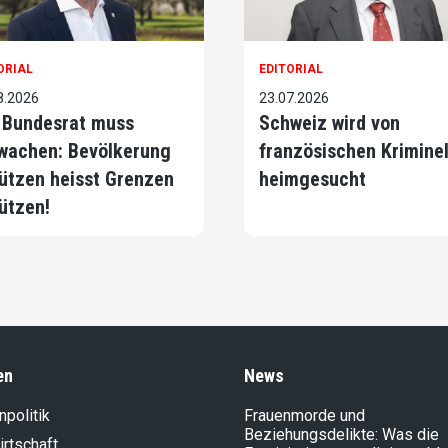
ORIAL
EDITORIAL
8.2026
23.07.2026
 Bundesrat muss
Schweiz wird von
wachen: Bevölkerung
französischen Krimine
ützen heisst Grenzen
heimgesucht
ützen!
en
News
politik
Frauenmorde und
Beziehungsdelikte: Was die
rt­schaft