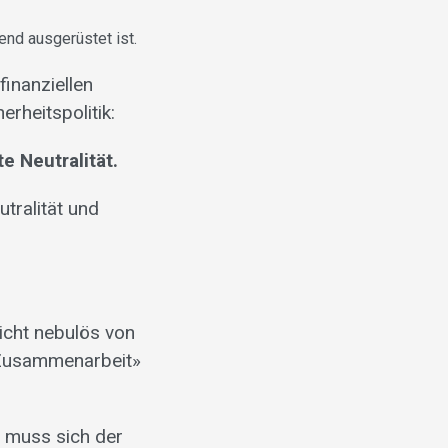
end ausgerüstet ist.
finanziellen
rheitspolitik:
te Neutralität.
tralität und
richt nebulös von
n Zusammenarbeit»
, muss sich der