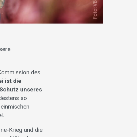
ssere
n Kommission des
i ist die
 Schutz unseres
ndestens so
e einmischen
l.
ne-Krieg und die