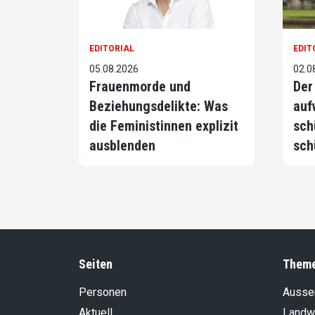
EDITORIAL
EDIT
05.08.2026
02.0
Frauenmorde und
Der
Beziehungsdelikte: Was
auf
die Feministinnen explizit
sch
ausblenden
sch
Seiten
Them
Personen
Aussen
Aktuell
Landwi