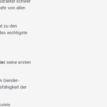
tralität schwer
ehr von allen
at zu den
das wichtigste
ter
seine ersten
en Gender-
fähigkeit der
üstete