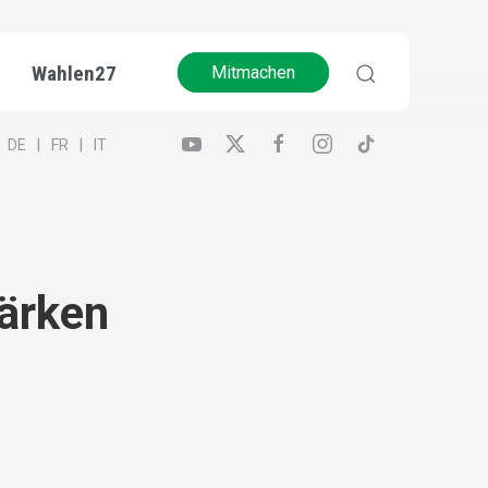
Wahlen27
Mitmachen
DE
FR
IT
tärken