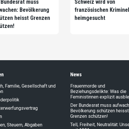
 Bundesrat muss
Schweiz wird von
wachen: Bevölkerung
französischen Krimine
ützen heisst Grenzen
heimgesucht
ützen!
en
News
, Familie, Gesellschaft und
Frauenmorde und
on
Beziehungsdelikte: Was die
Feministinnen explizit ausbl
der­politik
Der Bundesrat muss aufwach
terwerfungsvertrag
Bevölkerung schützen heisst
Grenzen schützen!
n
Tell, Freiheit, Neutralität: Un
en, Steuern, Abgaben