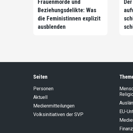
Frauenmorde und
Der
Beziehungsdelikte: Was
auf
die Feministinnen explizit
sch
ausblenden
sch
Seiten
Them
Personen
Mensch
Religi
Aktuell
Auslän
Medienmitteilungen
EU-Un
Volksinitiativen der SVP
Medie
Finanz