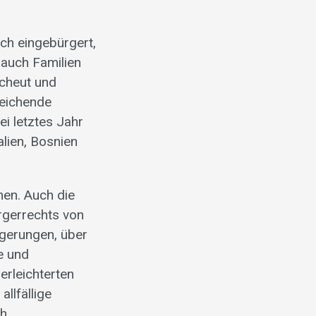
ich eingebürgert,
 auch Familien
scheut und
reichende
ei letztes Jahr
lien, Bosnien
men. Auch die
ürgerrechts von
ürgerungen, über
he und
 erleichterten
llfällige
ch