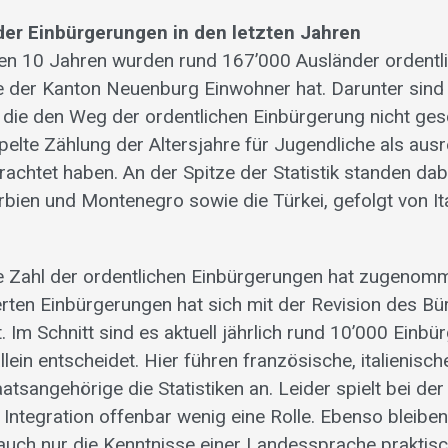
der Einbürgerungen in den letzten Jahren
tzten 10 Jahren wurden rund 167’000 Ausländer ordentl
wie der Kanton Neuenburg Einwohner hat. Darunter sind
 die den Weg der ordentlichen Einbürgerung nicht ge
pelte Zählung der Altersjahre für Jugendliche als aus
rachtet haben. An der Spitze der Statistik standen dab
bien und Montenegro sowie die Türkei, gefolgt von Ita
.
ie Zahl der ordentlichen Einbürgerungen hat zugenom
terten Einbürgerungen hat sich mit der Revision des B
. Im Schnitt sind es aktuell jährlich rund 10’000 Einb
llein entscheidet. Hier führen französische, italienisc
aatsangehörige die Statistiken an. Leider spielt bei der
Integration offenbar wenig eine Rolle. Ebenso bleiben a
auch nur die Kenntnisse einer Landessprache praktis