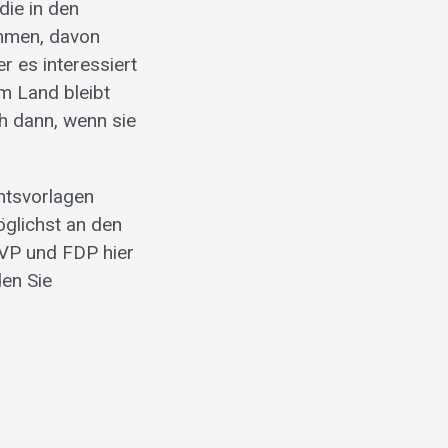
die in den
ommen, davon
er es interessiert
m Land bleibt
h dann, wenn sie
htsvorlagen
öglichst an den
CVP und FDP hier
den Sie