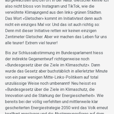
aufgewachsen und bin oft in der Natur. Gletscher kenne ich
also nicht bloss von Instagram und TikTok, wie die
verwöhnte Klimajungend aus den links-grünen Städten.
Das Wort «Gletscher» kommt im Initiativtext denn auch
nicht ein einziges Mal vor. Und das ist auch richtig so:
Denn mit dieser Initiative retten wir keinen einzigen
Zentimeter Gletscher. Aber wir machen das Leben für uns
alle teurer! Extrem viel teurer!
Bis zur Schlussabstimmung im Bundesparlament hiess
der indirekte Gegenentwurf richtigerweise noch
«Bundesgesetz über die Ziele im Klimaschutz». Dann
wurde das Gesetz aber buchstäblich in allerletzter Minute
von ein paar wenigen Mitte-Links-Politikern auf total
unzulässige Weise noch umbenannt! Neu heisst es
«Bundesgesetz über die Ziele im Klimaschutz, die
Innovation und die Stärkung der Energiesicherheit». Wie
bereits bei der völlig verfehlten und mittlerweile klar
gescheiterten Energiestrategie 2050 wird das Volk erneut
knallhart angelogen und die Abstimmungsfrage auf dem