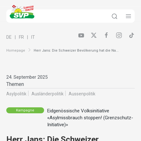
DE
FR
IT
Homepage
Herr Jans: Die Schweizer Bevölkerung hat die Na...
24. September 2025
Themen
Asylpolitik
Ausländer­politik
Aussenpolitik
Eidgenössische Volksinitiative
Kampagne
«Asylmissbrauch stoppen! (Grenzschutz-
Initiative)»
Herr Jans: Die Schweizer