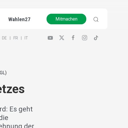
Wahlen27
Mitmachen
DE
FR
IT
(GL)
etzes
d: Es geht
die
dehnung der