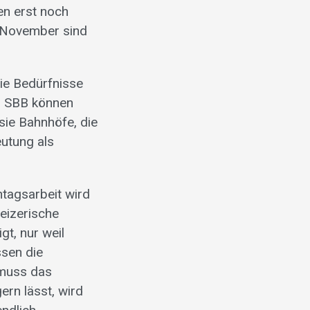
en erst noch
 November sind
die Bedürfnisse
n SBB können
sie Bahnhöfe, die
eutung als
ntagsarbeit wird
weizerische
gt, nur weil
sen die
 muss das
ern lässt, wird