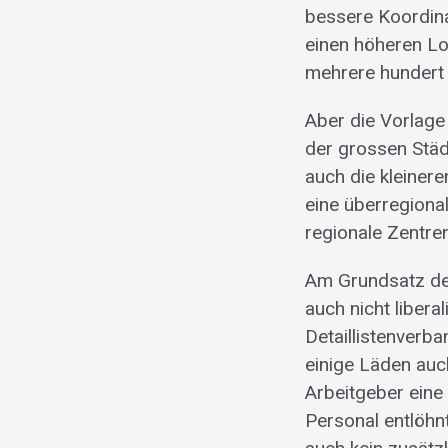
bessere Koordina
einen höheren L
mehrere hundert 
Aber die Vorlage 
der grossen Stä
auch die kleiner
eine überregiona
regionale Zentre
Am Grundsatz des
auch nicht libera
Detaillistenverba
einige Läden au
Arbeitgeber ein
Personal entlöhn