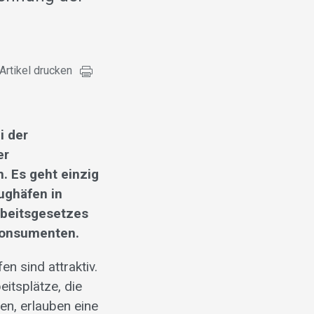
Artikel drucken
i der
er
. Es geht einzig
ughäfen in
rbeitsgesetzes
 Konsumenten.
n sind attraktiv.
itsplätze, die
en, erlauben eine