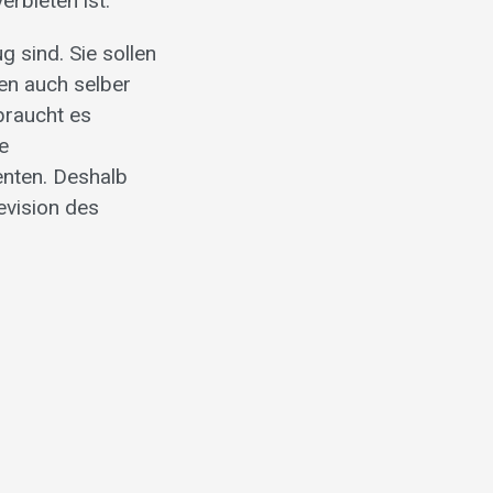
rbieten ist.
 sind. Sie sollen
len auch selber
braucht es
e
enten. Deshalb
evision des