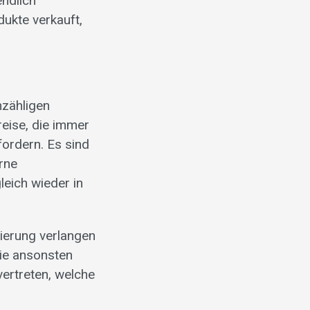
endlich
ukte verkauft,
nzähligen
eise, die immer
fordern. Es sind
rne
eich wieder in
sierung verlangen
die ansonsten
vertreten, welche