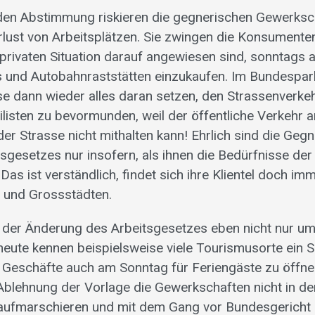
en Abstimmung riskieren die gegnerischen Gewerksc
rlust von Arbeitsplätzen. Sie zwingen die Konsumenten
 privaten Situation darauf angewiesen sind, sonntags 
s und Autobahnraststätten einzukaufen. Im Bundespa
ise dann wieder alles daran setzen, den Strassenverke
listen zu bevormunden, weil der öffentliche Verkehr a
er Strasse nicht mithalten kann! Ehrlich sind die Geg
itsgesetzes nur insofern, als ihnen die Bedürfnisse de
 Das ist verständlich, findet sich ihre Klientel doch im
 und Grossstädten.
 der Änderung des Arbeitsgesetzes eben nicht nur um
 heute kennen beispielsweise viele Tourismusorte ein S
ie Geschäfte auch am Sonntag für Feriengäste zu öffnen
Ablehnung der Vorlage die Gewerkschaften nicht in de
aufmarschieren und mit dem Gang vor Bundesgericht