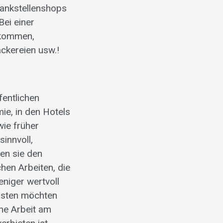
Tankstellenshops
Bei einer
 kommen,
äckereien usw.!
fentlichen
ie, in den Hotels
wie früher
innvoll,
en sie den
hen Arbeiten, die
eniger wertvoll
ebsten möchten
he Arbeit am