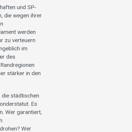
haften und SP-
, die wegen ihrer
an
rlament werden
hr zu verteuern
ngeblich im
ner des
r Randregionen
mer stärker in den
 die städtischen
onderstatut. Es
. Wer garantiert,
n
 drohen? Wer