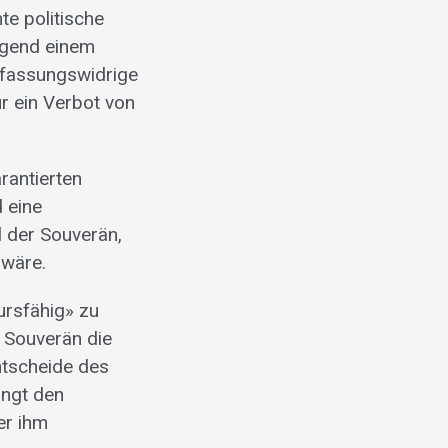
te politische
rgend einem
erfassungswidrige
ür ein Verbot von
rantierten
 eine
l der Souverän,
 wäre.
ursfähig» zu
 Souverän die
ntscheide des
ängt den
er ihm