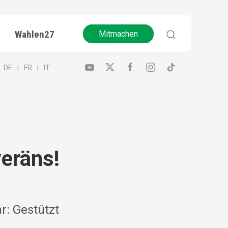
Wahlen27
Mitmachen
DE
FR
IT
eräns!
r: Gestützt