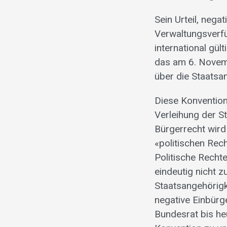
Sein Urteil, neg
Verwaltungsverfü
international gü
das am 6. Nove
über die Staatsa
Diese Konvention 
Verleihung der S
Bürgerrecht wird
«politischen Rec
Politische Recht
eindeutig nicht 
Staatsangehörigk
negative Einbürg
Bundesrat bis he