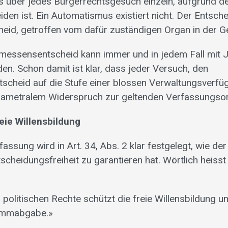
ss über jedes Bürgerrechtsgesuch einzeln, aufgrund d
iden ist. Ein Automatismus existiert nicht. Der Entschei
eid, getroffen vom dafür zuständigen Organ in der G
Ermessensentscheid kann immer und in jedem Fall mit 
en. Schon damit ist klar, dass jeder Versuch, den
scheid auf die Stufe einer blossen Verwaltungsverfü
diametralem Widerspruch zur geltenden Verfassungso
eie Willensbildung
assung wird in Art. 34, Abs. 2 klar festgelegt, wie de
tscheidungsfreiheit zu garantieren hat. Wörtlich heisst
 politischen Rechte schützt die freie Willensbildung u
timmabgabe.»