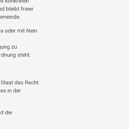
es konkreten
d bleibt freier
emeinde.
Ja oder mit Nein
gung zu
rdnung steht.
r Staat das Recht
 es in der
nd die