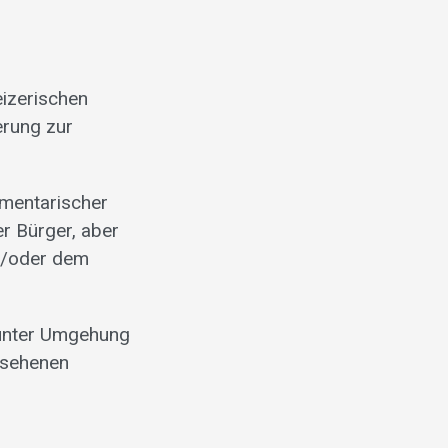
eizerischen
erung zur
amentarischer
er Bürger, aber
d/oder dem
e unter Umgehung
esehenen