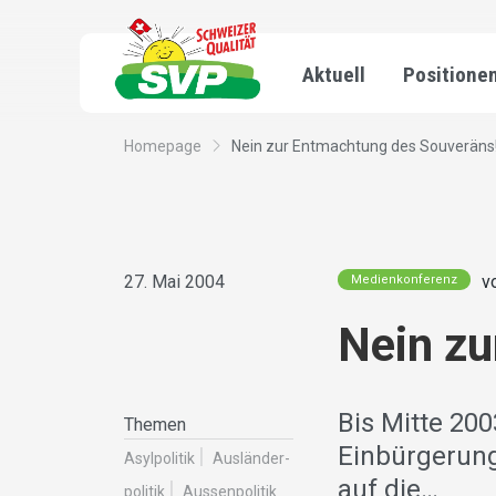
Aktuell
Positione
Homepage
Nein zur Entmachtung des Souveräns
27. Mai 2004
v
Medienkonferenz
Nein zu
Bis Mitte 20
Themen
Einbürgerung
Asylpolitik
Ausländer­
auf die…
politik
Aussenpolitik