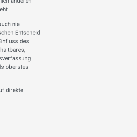
zlich anderen
eht.
auch nie
schen Entscheid
influss des
haltbares,
esverfassung
als oberstes
uf direkte