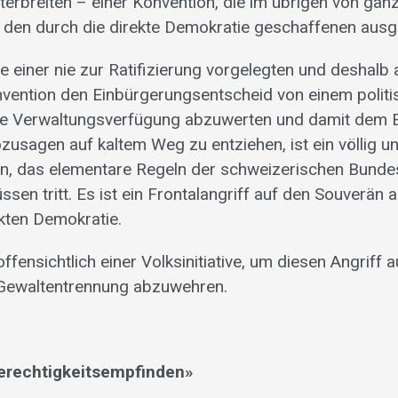
terbreiten – einer Konvention, die im übrigen von gän
s den durch die direkte Demokratie geschaffenen ausg
e einer nie zur Ratifizierung vorgelegten und deshalb 
ention den Einbürgerungsentscheid von einem politi
ne Verwaltungsverfügung abzuwerten und damit dem E
usagen auf kaltem Weg zu entziehen, ist ein völlig un
en, das elementare Regeln der schweizerischen Bund
ssen tritt. Es ist ein Frontalangriff auf den Souverän 
ekten Demokratie.
ffensichtlich einer Volksinitiative, um diesen Angriff a
Gewaltentrennung abzuwehren.
erechtigkeitsempfinden»