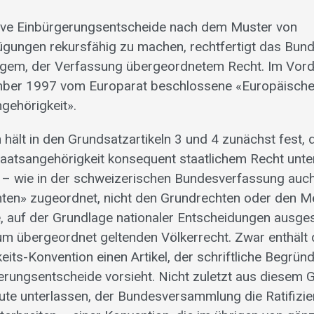
ative Einbürgerungsentscheide nach dem Muster von
gungen rekursfähig zu machen, rechtfertigt das Bund
ltigem, der Verfassung übergeordnetem Recht. Im Vor
mber 1997 vom Europarat beschlossene «Europäisch
ngehörigkeit».
hält in den Grundsatzartikeln 3 und 4 zunächst fest, 
taatsangehörigkeit konsequent staatlichem Recht unter
 – wie in der schweizerischen Bundesverfassung auc
hten» zugeordnet, nicht den Grundrechten oder den 
e, auf der Grundlage nationaler Entscheidungen ausges
zum übergeordnet geltenden Völkerrecht. Zwar enthält
eits-Konvention einen Artikel, der schriftliche Begrün
erungsentscheide vorsieht. Nicht zuletzt aus diesem 
ute unterlassen, der Bundesversammlung die Ratifizie