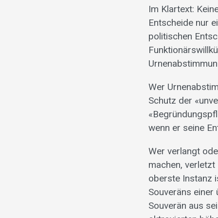
Im Klartext: Kein
Entscheide nur e
politischen Ents
Funktionärswillkü
Urnenabstimmung
Wer Urnenabstimm
Schutz der «unve
«Begründungspflic
wenn er seine En
Wer verlangt od
machen, verletzt
oberste Instanz 
Souveräns einer 
Souverän aus sein