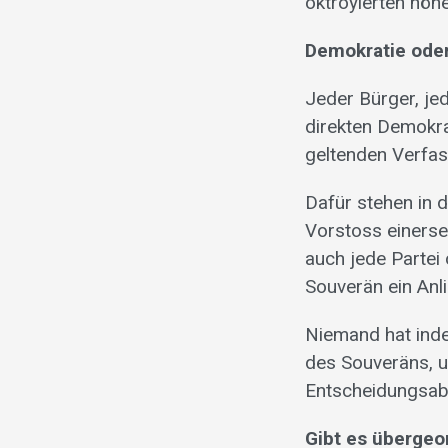
oktroyierten höhe
Demokratie oder
Jeder Bürger, je
direkten Demokra
geltenden Verfa
Dafür stehen in 
Vorstoss einersei
auch jede Parte
Souverän ein Anl
Niemand hat inde
des Souveräns, 
Entscheidungsabla
Gibt es übergeo