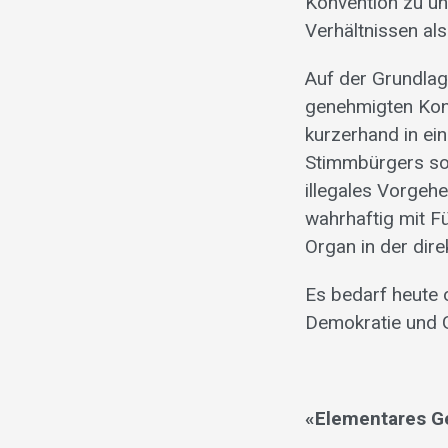
Konvention zu un
Verhältnissen al
Auf der Grundlag
genehmigten Konv
kurzerhand in ei
Stimmbürgers soz
illegales Vorgeh
wahrhaftig mit Fü
Organ in der dir
Es bedarf heute o
Demokratie und 
«Elementares G