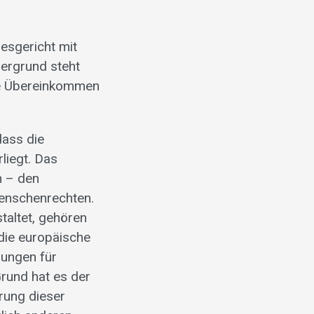
esgericht mit
dergrund steht
e Übereinkommen
dass die
liegt. Das
h – den
Menschenrechten.
taltet, gehören
 die europäische
dungen für
Grund hat es der
rung dieser