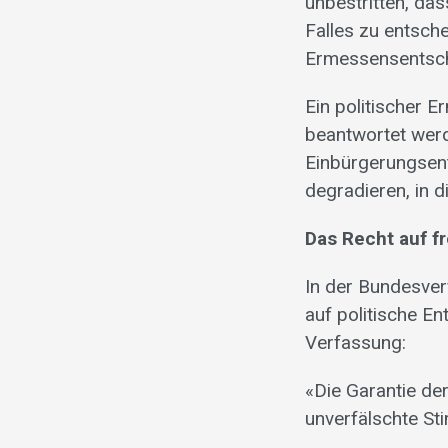
unbestritten, da
Falles zu entsche
Ermessensentsch
Ein politischer 
beantwortet werd
Einbürgerungsent
degradieren, in 
Das Recht auf fr
In der Bundesverf
auf politische En
Verfassung:
«Die Garantie der
unverfälschte S