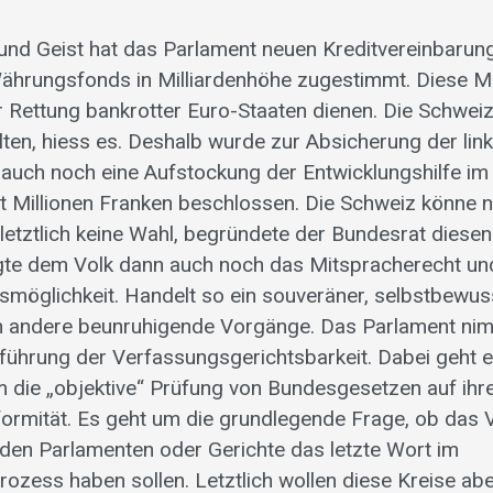
 und Geist hat das Parlament neuen Kreditvereinbaru
Währungsfonds in Milliardenhöhe zugestimmt. Diese Mit
 Rettung bankrotter Euro-Staaten dienen. Die Schwei
alten, hiess es. Deshalb wurde zur Absicherung der li
 auch noch eine Aufstockung der Entwicklungshilfe i
 Millionen Franken beschlossen. Die Schweiz könne n
letztlich keine Wahl, begründete der Bundesrat diesen 
te dem Volk dann auch noch das Mitspracherecht und
möglichkeit. Handelt so ein souveräner, selbstbewus
ch andere beunruhigende Vorgänge. Das Parlament ni
inführung der Verfassungsgerichtsbarkeit. Dabei geht 
 die „objektive“ Prüfung von Bundesgesetzen auf ihr
rmität. Es geht um die grundlegende Frage, ob das V
n den Parlamenten oder Gerichte das letzte Wort im
zess haben sollen. Letztlich wollen diese Kreise ab