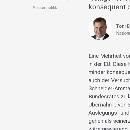
konsequent 
Aussenpolitik
Toni 
Nation
Eine Mehrheit vo
in der EU. Diese 
minder konsequen
auch der Versuch
Schneider-Ammann
Bundesrates zu l
Übernahme von E
Auslegungs- und
gehen als seiner
wäre gravierend.