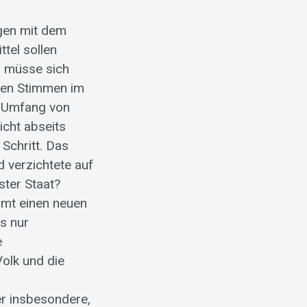
ngen mit dem
tel sollen
z müsse sich
nken Stimmen im
m Umfang von
icht abseits
Schritt. Das
 verzichtete auf
ster Staat?
mmt einen neuen
es nur
e
olk und die
er insbesondere,