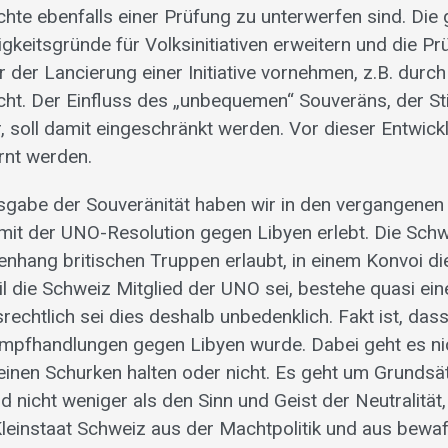
hte ebenfalls einer Prüfung zu unterwerfen sind. Die 
igkeitsgründe für Volksinitiativen erweitern und die Pr
der Lancierung einer Initiative vornehmen, z.B. durch
cht. Der Einfluss des „unbequemen“ Souveräns, der 
 soll damit eingeschränkt werden. Vor dieser Entwick
rnt werden.
isgabe der Souveränität haben wir in den vergangene
 der UNO-Resolution gegen Libyen erlebt. Die Schwe
ang britischen Truppen erlaubt, in einem Konvoi di
l die Schweiz Mitglied der UNO sei, bestehe quasi ein
srechtlich sei dies deshalb unbedenklich. Fakt ist, das
ampfhandlungen gegen Libyen wurde. Dabei geht es ni
 einen Schurken halten oder nicht. Es geht um Grundsät
 nicht weniger als den Sinn und Geist der Neutralität,
leinstaat Schweiz aus der Machtpolitik und aus bewaf