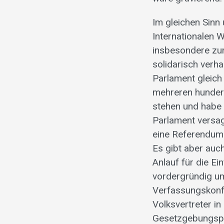
Im gleichen Sinn
Internationalen 
insbesondere zur
solidarisch verh
Parlament gleich
mehreren hundert
stehen und habe 
Parlament versag
eine Referendums
Es gibt aber au
Anlauf für die E
vordergründig um
Verfassungskonfo
Volksvertreter i
Gesetzgebungspro