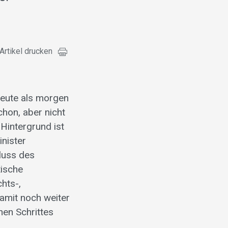
Artikel drucken
heute als morgen
chon, aber nicht
Hintergrund ist
nister
luss des
tische
hts-,
mit noch weiter
hen Schrittes