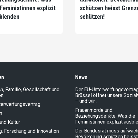
 Feministinnen explizit
schützen heisst Grenz
blenden
schützen!
en
News
, Familie, Gesellschaft und
Der EU-Unterwerfungsvertrag
on
Brüssel öffnet unsere Sozia
– und wir…
terwerfungsvertrag
Frauenmorde und
n
Beziehungsdelikte: Was die
Feministinnen explizit ausbl
und Kultur
Der Bundesrat muss aufwach
g, Forschung und Innovation
Bevölkerung schützen heisst