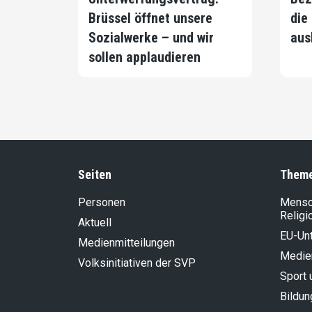
Brüssel öffnet unsere
die
Sozialwerke – und wir
aus
sollen applaudieren
Seiten
Them
Personen
Mensch
Religi
Aktuell
EU-Un
Medienmitteilungen
Medie
Volksinitiativen der SVP
Sport 
Bildun