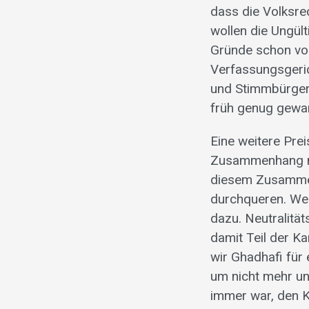
dass die Volksrec
wollen die Ungült
Gründe schon vor 
Verfassungsgeri
und Stimmbürger,
früh genug gewa
Eine weitere Pre
Zusammenhang mit
diesem Zusammenh
durchqueren. Wei
dazu. Neutralität
damit Teil der K
wir Ghadhafi für
um nicht mehr und
immer war, den K