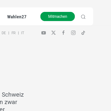
Wahlen27
Mitmachen
DE
FR
IT
e Schweiz
en zwar
er