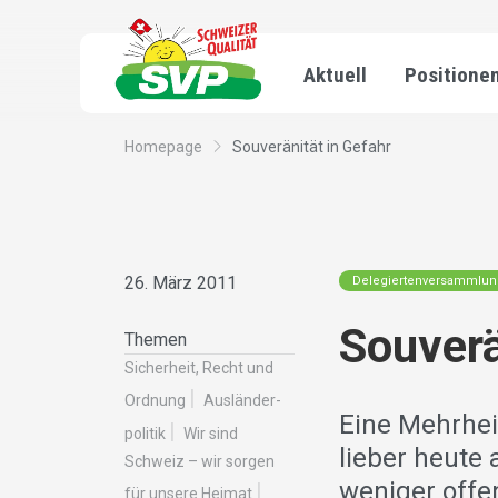
Aktuell
Positione
Homepage
Souveränität in Gefahr
26. März 2011
Delegiertenversammlu
Souverä
Themen
Sicherheit, Recht und
Ordnung
Ausländer­
Eine Mehrhei
politik
Wir sind
lieber heute 
Schweiz – wir sorgen
weniger offen
für unsere Heimat