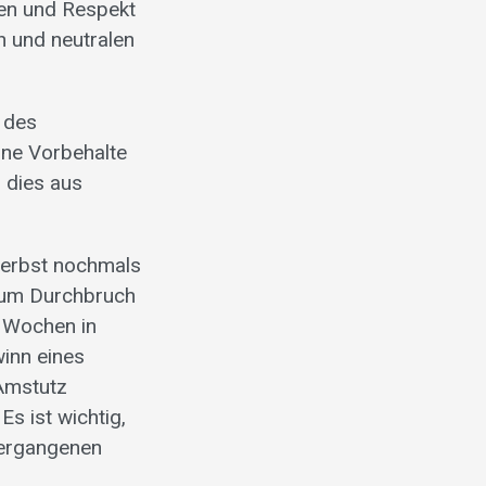
hen und Respekt
n und neutralen
d des
ohne Vorbehalte
n dies aus
 Herbst nochmals
 zum Durchbruch
n Wochen in
inn eines
Amstutz
s ist wichtig,
 vergangenen