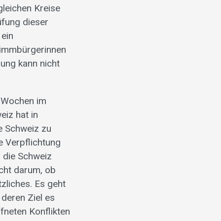
gleichen Kreise
üfung dieser
 ein
Stimmbürgerinnen
lung kann nicht
n Wochen im
iz hat in
e Schweiz zu
e Verpflichtung
s die Schweiz
cht darum, ob
zliches. Es geht
 deren Ziel es
fneten Konflikten