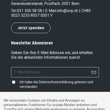
Generalsekretariat, Postfach, 3001 Bern
Tel.
031 300 58 58
| E-Mail:
info@svp.ch
| CH83
0023 5235 8557 0001 Y
Jetzt spenden
Newsletter Abonnieren
Geben Sie Ihre E-Mail Adresse ein, und erhalten
Sie die aktuellsten Informationen zuerst.
Ich habe die
Datenschutzerklärung
gelesen und
verstanden.
Wir verwenden Cookies, um Inhalte und Anzeigen zu
personalisieren, Funktionen für soziale Medien anbieten und
Impressum
|
Datenschutzerklärung
|
Kontakt
Zugriffe auf unsere Webseite analysieren zu können. Ausserdem