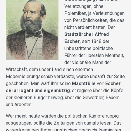
Verletzungen, ohne
Polemiken, ja Verleumdungen
von Persönlichkeiten, die das
nicht verdient hätten. Der
Stadtzürcher Alfred
Escher,
seit 1848 der
unbestrittene politische
Führer der liberalen Mehrheit,
der visionäre Mann der
Wirtschaft, dem unser Land einen enormen
Modernisierungsschub verdankte, wurde unsanft zur Seite
geschoben. Man warf ihm seine
Machtfülle
vor:
Escher
sei arrogant und eigennützig
, er regiere über die Köpfe
der kleineren Bürger hinweg, über die Gewerbler, Bauern
und Arbeiter.
Wer meint, heute würden die politischen Kämpfe ruppig
ausgetragen, sollte die Zeitungen von damals lesen. Das
waren keine gesitteten juristischen Hochschulseminaren