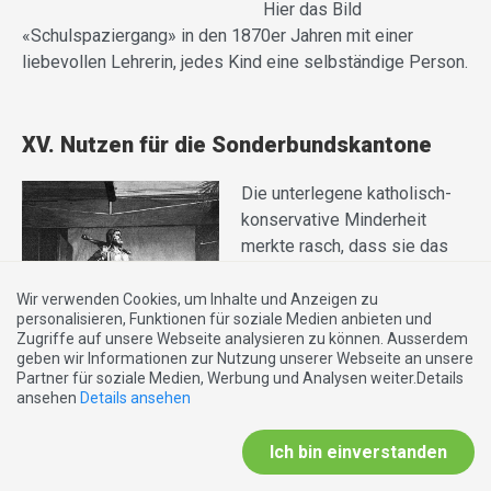
Hier das Bild
«Schulspaziergang» in den 1870er Jahren mit einer
liebevollen Lehrerin, jedes Kind eine selbständige Person.
XV. Nutzen für die Sonderbundskantone
Die unterlegene katholisch-
konservative Minderheit
merkte rasch, dass sie das
Referendumsrecht vorteilhaft
als
Oppositionsinstrument
Wir verwenden Cookies, um Inhalte und Anzeigen zu
personalisieren, Funktionen für soziale Medien anbieten und
nutzen konnte.
Zugriffe auf unsere Webseite analysieren zu können. Ausserdem
geben wir Informationen zur Nutzung unserer Webseite an unsere
1891
kam als weiteres
Partner für soziale Medien, Werbung und Analysen weiter.Details
wichtiges Volksrecht die
ansehen
Details ansehen
Möglichkeit einer
Volksinitiative
hinzu. 50’000
Ich bin einverstanden
Stimmberechtigte durften