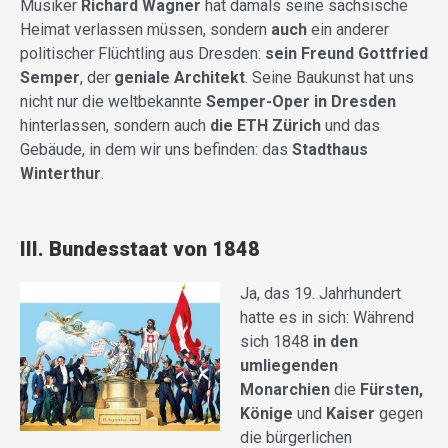
Musiker
Richard Wagner
hat damals seine sächsische
Heimat verlassen müssen, sondern
auch
ein anderer
politischer Flüchtling aus Dresden:
sein Freund Gottfried
Semper
, der
geniale Architekt
. Seine Baukunst hat uns
nicht nur die weltbekannte
Semper-Oper in Dresden
hinterlassen, sondern auch
die ETH Zürich
und das
Gebäude, in dem wir uns befinden: das
Stadthaus
Winterthur
.
III. Bundesstaat von 1848
Ja, das 19. Jahrhundert
hatte es in sich: Während
sich 1848
in den
umliegenden
Monarchien
die
Fürsten,
Könige
und
Kaiser
gegen
die bürgerlichen