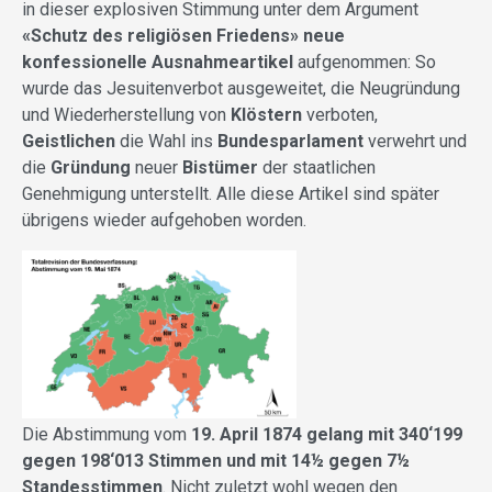
in dieser explosiven Stimmung unter dem Argument
«
Schutz des religiösen Friedens
»
neue
konfessionelle Ausnahmeartikel
aufgenommen: So
wurde das Jesuitenverbot ausgeweitet, die Neugründung
und Wiederherstellung von
Klöstern
verboten,
Geistlichen
die Wahl ins
Bundesparlament
verwehrt und
die
Gründung
neuer
Bistümer
der staatlichen
Genehmigung unterstellt. Alle diese Artikel sind später
übrigens wieder aufgehoben worden.
Die Abstimmung vom
19. April 1874 gelang mit 340‘199
gegen 198‘013 Stimmen und mit 14½ gegen 7½
Standesstimmen
. Nicht zuletzt wohl wegen den