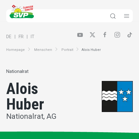
DE
FR
IT
Homepage
Menschen
Portrait
Alois Huber
Nationalrat
Alois
Huber
Nationalrat, AG