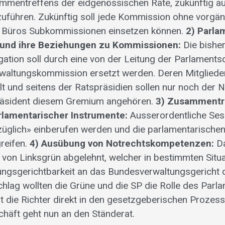
mentreffens der eidgenössischen Räte, zukünftig auc
uführen. Zukünftig soll jede Kommission ohne vorgä
Büros Subkommissionen einsetzen können.
2) Parla
 und ihre Beziehungen zu Kommissionen:
Die bishe
ation soll durch eine von der Leitung der Parlaments
waltungskommission ersetzt werden. Deren Mitgliede
lt und seitens der Ratspräsidien sollen nur noch der N
räsident diesem Gremium angehören.
3) Zusammentr
lamentarischer Instrumente:
Ausserordentliche Ses
züglich» einberufen werden und die parlamentarische
greifen.
4) Ausübung von Notrechtskompetenzen:
Da
 von Linksgrün abgelehnt, welcher in bestimmten Situa
ngsgerichtbarkeit an das Bundesverwaltungsgericht de
hlag wollten die Grüne und die SP die Rolle des Parl
 die Richter direkt in den gesetzgeberischen Prozess
häft geht nun an den Ständerat.