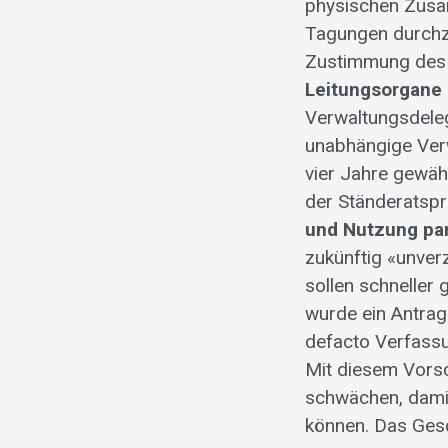
physischen Zusam
Tagungen durchz
Zustimmung des 
Leitungsorgane
Verwaltungsdeleg
unabhängige Ver
vier Jahre gewäh
der Ständeratsp
und Nutzung par
zukünftig «unver
sollen schneller 
wurde ein Antrag
defacto Verfassu
Mit diesem Vorsc
schwächen, damit
können. Das Gesc