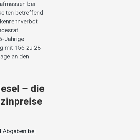
trafmassen bei
eiten betreffend
ckenrennverbot
ndesrat
6-Jährige
g mit 156 zu 28
lage an den
esel – die
nzinpreise
d Abgaben bei