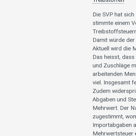
Die SVP hat sich 
stimmte einem Vo
Treibstoffsteuer
Damit würde der 
Aktuell wird die
Das heisst, dass
und Zuschläge mi
arbeitenden Mens
viel. Insgesamt f
Zudem widerspric
Abgaben und Steu
Mehrwert. Der Na
zugestimmt, womi
Importabgaben au
Mehrwertsteuer e