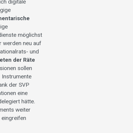
h digitale
ngige
mentarische
rige
dienste möglichst
r werden neu auf
ationalrats- und
eten der Räte
sionen sollen
n Instrumente
nk der SVP
tionen eine
legiert hätte.
aments weiter
 eingreifen