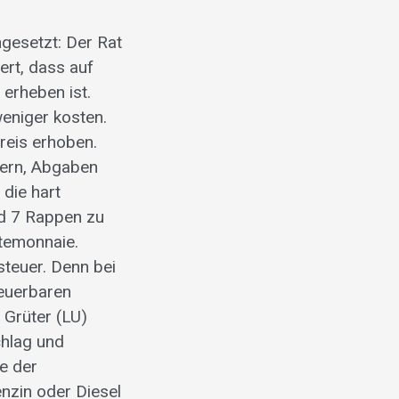
ngesetzt: Der Rat
ert, dass auf
erheben ist.
weniger kosten.
reis erhoben.
uern, Abgaben
die hart
nd 7 Rappen zu
rtemonnaie.
teuer. Denn bei
teuerbaren
 Grüter (LU)
chlag und
e der
nzin oder Diesel