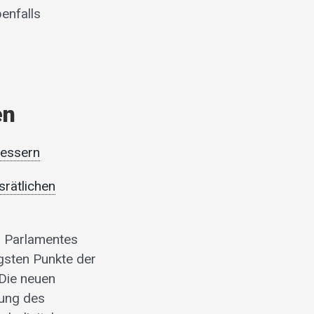
enfalls
en
bessern
rätlichen
es Parlamentes
igsten Punkte der
Die neuen
hung des