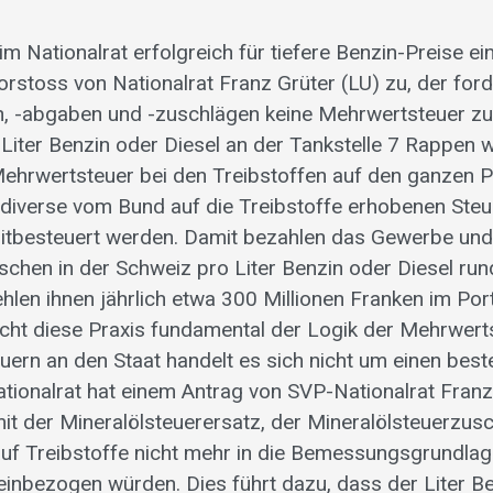
im Nationalrat erfolgreich für tiefere Benzin-Preise ei
rstoss von Nationalrat Franz Grüter (LU) zu, der ford
n, -abgaben und -zuschlägen keine Mehrwertsteuer zu 
Liter Benzin oder Diesel an der Tankstelle 7 Rappen 
 Mehrwertsteuer bei den Treibstoffen auf den ganzen P
 diverse vom Bund auf die Treibstoffe erhobenen Ste
tbesteuert werden. Damit bezahlen das Gewerbe und 
chen in der Schweiz pro Liter Benzin oder Diesel ru
ehlen ihnen jährlich etwa 300 Millionen Franken im Po
ht diese Praxis fundamental der Logik der Mehrwerts
ern an den Staat handelt es sich nicht um einen bes
tionalrat hat einem Antrag von SVP-Nationalrat Franz
t der Mineralölsteuerersatz, der Mineralölsteuerzus
f Treibstoffe nicht mehr in die Bemessungsgrundlag
inbezogen würden. Dies führt dazu, dass der Liter Be