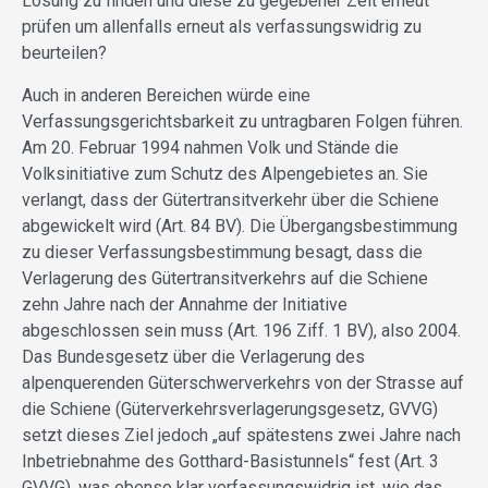
Lösung zu finden und diese zu gegebener Zeit erneut
prüfen um allenfalls erneut als verfassungswidrig zu
beurteilen?
Auch in anderen Bereichen würde eine
Verfassungsgerichtsbarkeit zu untragbaren Folgen führen.
Am 20. Februar 1994 nahmen Volk und Stände die
Volksinitiative zum Schutz des Alpengebietes an. Sie
verlangt, dass der Gütertransitverkehr über die Schiene
abgewickelt wird (Art. 84 BV). Die Übergangsbestimmung
zu dieser Verfassungsbestimmung besagt, dass die
Verlagerung des Gütertransitverkehrs auf die Schiene
zehn Jahre nach der Annahme der Initiative
abgeschlossen sein muss (Art. 196 Ziff. 1 BV), also 2004.
Das Bundesgesetz über die Verlagerung des
alpenquerenden Güterschwerverkehrs von der Strasse auf
die Schiene (Güterverkehrsverlagerungsgesetz, GVVG)
setzt dieses Ziel jedoch „auf spätestens zwei Jahre nach
Inbetriebnahme des Gotthard-Basistunnels“ fest (Art. 3
GVVG), was ebenso klar verfassungswidrig ist, wie das